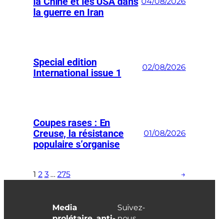
la Chine et les USA dans
04/08/2026
la guerre en Iran
Special edition
02/08/2026
International issue 1
Coupes rases : En
Creuse, la résistance
01/08/2026
populaire s’organise
1
2
3
…
275
→
Media
Suivez-
prolétaire, anti-
nous