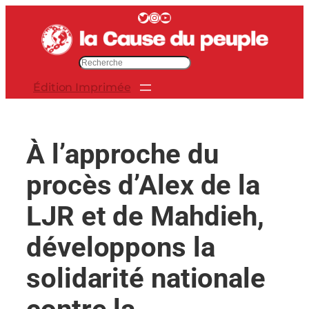
Aller
Twitter
Instagram
YouTube
au
contenu
R
e
Édition Imprimée
c
h
e
r
À l’approche du
c
h
procès d’Alex de la
e
r
LJR et de Mahdieh,
développons la
solidarité nationale