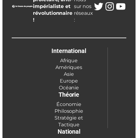
Twitter
Insta
You
impérialiste et
sur nos
révolutionnaire
réseaux
!
:
International
Afrique
Amériques
Asie
Europe
Océanie
Théorie
Économie
Philosophie
Stratégie et
Tactique
National