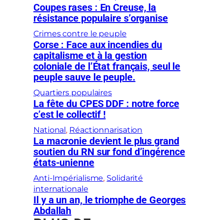
Coupes rases : En Creuse, la
résistance populaire s’organise
Crimes contre le peuple
Corse : Face aux incendies du
capitalisme et à la gestion
coloniale de l’État français, seul le
peuple sauve le peuple.
Quartiers populaires
La fête du CPES DDF : notre force
c’est le collectif !
National
, 
Réactionnarisation
La macronie devient le plus grand
soutien du RN sur fond d’ingérence
états-unienne
Anti-Impérialisme
, 
Solidarité
internationale
Il y a un an, le triomphe de Georges
Abdallah