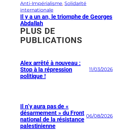
Anti-Impérialisme
, 
Solidarité
internationale
Il y a un an, le triomphe de Georges
Abdallah
PLUS DE
PUBLICATIONS
Alex arrêté à nouveau :
Stop à la répression
11/03/2026
politique !
Il n’y aura pas de «
désarmement » du Front
06/08/2026
national de la résistance
palestinienne