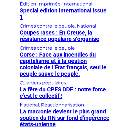
Édition Imprimée
, 
International
Special edition International issue
1
Crimes contre le peuple
, 
National
Coupes rases : En Creuse, la
résistance populaire s’organise
Crimes contre le peuple
Corse : Face aux incendies du
capitalisme et à la gestion
coloniale de l’État français, seul le
peuple sauve le peuple.
Quartiers populaires
La fête du CPES DDF : notre force
c’est le collectif !
National
, 
Réactionnarisation
La macronie devient le plus grand
soutien du RN sur fond d’ingérence
états-unienne