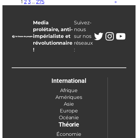
1
2
3
…
275
→
Media
Suivez-
prolétaire, anti-
nous
Twitter
Insta
You
impérialiste et
sur nos
révolutionnaire
réseaux
!
:
International
Afrique
Amériques
Asie
Europe
Océanie
Théorie
Économie