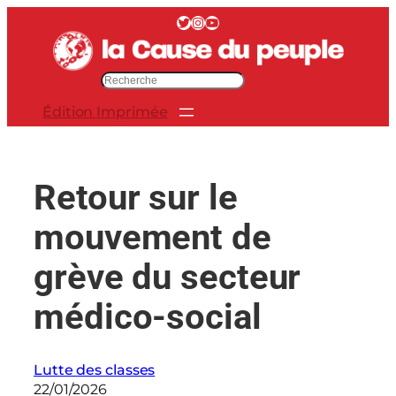
Aller
Twitter
Instagram
YouTube
au
contenu
R
e
Édition Imprimée
c
h
e
r
Retour sur le
c
h
mouvement de
e
r
grève du secteur
médico-social
Lutte des classes
22/01/2026