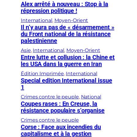
Alex arrêté à nouveau : Stop à la
répression politique !
International
, 
Moyen-Orient
Il n’y aura pas de « désarmement »
du Front national de la résistance
palestinienne
Asie
, 
International
, 
Moyen-Orient
Entre lutte et collusion : la Chine et
les USA dans la guerre en Iran
Édition Imprimée
, 
International
Special edition International issue
1
Crimes contre le peuple
, 
National
Coupes rases : En Creuse, la
résistance populaire s’organise
Crimes contre le peuple
Corse : Face aux incendies du
capitalisme et à la gestion