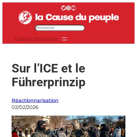
Aller
Twitter
Instagram
YouTube
au
contenu
R
e
Édition Imprimée
c
h
e
r
Sur l’ICE et le
c
h
Führerprinzip
e
r
Réactionnarisation
02/02/2026