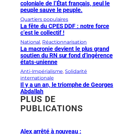
coloniale de l’État français, seul le
peuple sauve le peuple.
Quartiers populaires
La fête du CPES DDF : notre force
c’est le collectif !
National
, 
Réactionnarisation
La macronie devient le plus grand
soutien du RN sur fond d’ingérence
états-unienne
Anti-Impérialisme
, 
Solidarité
internationale
Il y a un an, le triomphe de Georges
Abdallah
PLUS DE
PUBLICATIONS
Alex arrêté à nouveau :