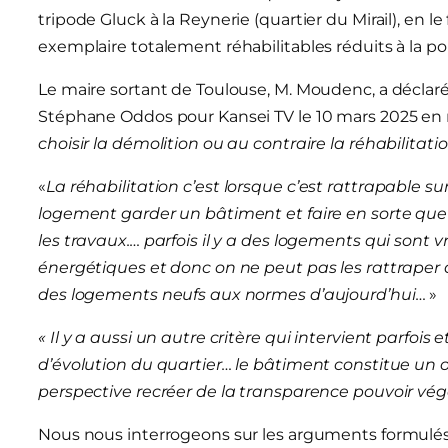
tripode Gluck à la Reynerie (quartier du Mirail), en 
exemplaire totalement réhabilitables réduits à la po
Le maire sortant de Toulouse, M. Moudenc, a déclaré 
Stéphane Oddos pour Kansei TV le 10 mars 2025 en r
choisir la démolition ou au contraire la réhabilitati
«
L
a réhabilitation c’est lorsque c’est rattrapable s
logement garder un bâtiment et faire en sorte qu
les travaux.… parfois il y a des logements qui sont
énergétiques et donc on ne peut pas les rattraper 
des logements neufs aux normes d’aujourd’hui…
»
« Il y a aussi un autre critère qui intervient parfois
d’évolution du quartier… le bâtiment constitue un obs
perspective recréer de la transparence pouvoir végé
Nous nous interrogeons sur les arguments formulés