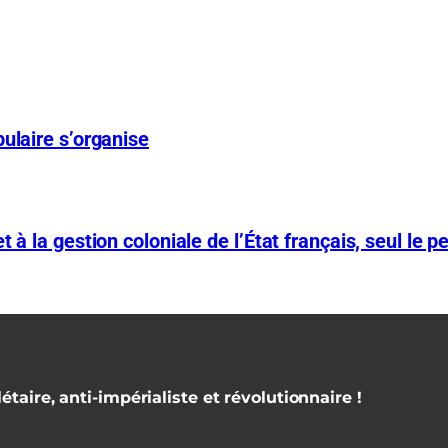
ulaire s’organise
 à la gestion coloniale de l’État français, seul le p
étaire, anti-impérialiste et révolutionnaire !