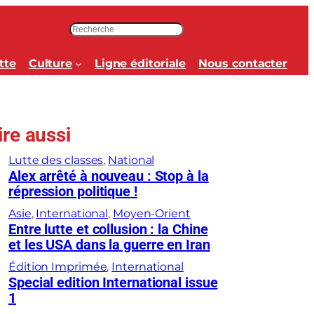
R
e
c
tte
Culture
Ligne éditoriale
Nous contacter
h
e
r
c
ire aussi
h
e
Lutte des classes
, 
National
r
Alex arrêté à nouveau : Stop à la
répression politique !
Asie
, 
International
, 
Moyen-Orient
Entre lutte et collusion : la Chine
et les USA dans la guerre en Iran
Édition Imprimée
, 
International
Special edition International issue
1