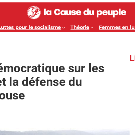
Luttes pour le socialisme
Théorie
Femmes en lu
L
démocratique sur les
et la défense du
louse