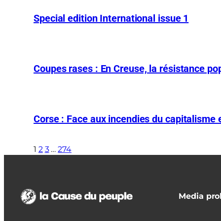
Special edition International issue 1
Coupes rases : En Creuse, la résistance pop
Corse : Face aux incendies du capitalisme et
1
2
3
…
274
Media prol