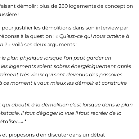
le faisant démolir : plus de 260 logements de conception
ussière !
pour justifier les démolitions dans son interview par
éponse à la question :
«
Q
u’est-ce qui nous amène à
on ?
» voilà ses deux arguments :
ur le plan physique lorsque l’on peut garder un
e les logements soient sobres énergétiquement après
 vraiment très vieux qui sont devenus des passoires
à ce moment il vaut mieux les démolir et construire
 et qui aboutit à la démolition c’est lorsque dans le plan
tacle, il faut dégager la vue il faut recréer de la
taliser…».*
 et proposons d’en discuter dans un débat