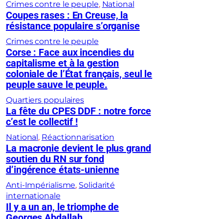
Crimes contre le peuple
, 
National
Coupes rases : En Creuse, la
résistance populaire s’organise
Crimes contre le peuple
Corse : Face aux incendies du
capitalisme et à la gestion
coloniale de l’État français, seul le
peuple sauve le peuple.
Quartiers populaires
La fête du CPES DDF : notre force
c’est le collectif !
National
, 
Réactionnarisation
La macronie devient le plus grand
soutien du RN sur fond
d’ingérence états-unienne
Anti-Impérialisme
, 
Solidarité
internationale
Il y a un an, le triomphe de
Georges Abdallah