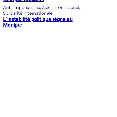
Anti-Impérialisme
, 
Asie
, 
International
, 
Solidarité internationale
L’instabilité politique règne au
Manipur