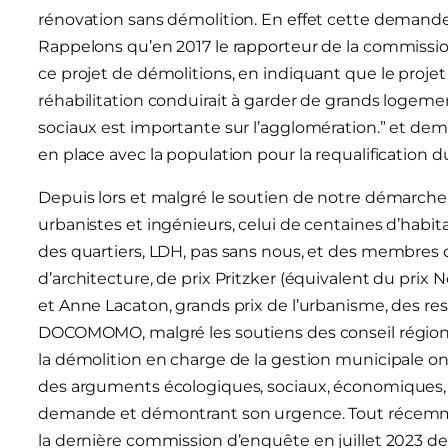
rénovation sans démolition. En effet cette demande
Rappelons qu’en 2017 le rapporteur de la commissio
ce projet de démolitions, en indiquant que le proje
réhabilitation conduirait à garder de grands logem
sociaux est importante sur l’agglomération.” et dem
en place avec la population pour la requalification d
Depuis lors et malgré le soutien de notre démarche p
urbanistes et ingénieurs, celui de centaines d’habi
des quartiers, LDH, pas sans nous, et des membres d
d’architecture, de prix Pritzker (équivalent du prix
et Anne Lacaton, grands prix de l’urbanisme, des r
DOCOMOMO, malgré les soutiens des conseil régional 
la démolition en charge de la gestion municipale on
des arguments écologiques, sociaux, économiques, a
demande et démontrant son urgence. Tout récemme
la dernière commission d’enquête en juillet 2023 d