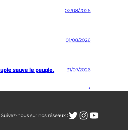
02/08/2026
01/08/2026
euple sauve le peuple.
31/07/2026
→
Twitter
Instagra
YouTub
Suivez-nous sur nos réseaux :