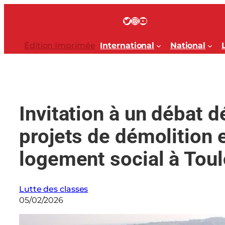
Aller
au
Twitter
Instagram
YouTube
contenu
Édition Imprimée
International
National
Invitation à un débat 
projets de démolition 
logement social à Tou
Lutte des classes
05/02/2026