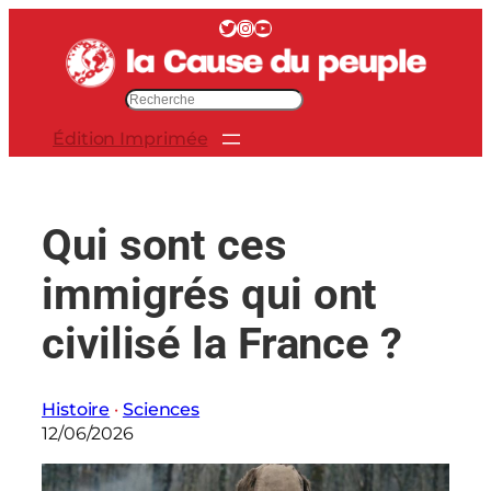
Aller
Twitter
Instagram
YouTube
au
contenu
R
e
Édition Imprimée
c
h
e
r
Qui sont ces
c
h
immigrés qui ont
e
r
civilisé la France ?
Histoire
 · 
Sciences
12/06/2026