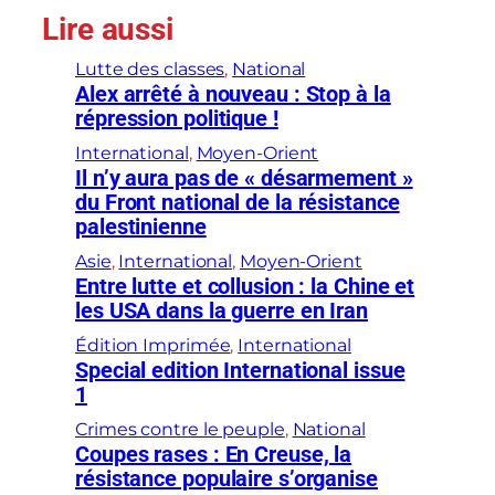
Lire aussi
Lutte des classes
, 
National
Alex arrêté à nouveau : Stop à la
répression politique !
International
, 
Moyen-Orient
Il n’y aura pas de « désarmement »
du Front national de la résistance
palestinienne
Asie
, 
International
, 
Moyen-Orient
Entre lutte et collusion : la Chine et
les USA dans la guerre en Iran
Édition Imprimée
, 
International
Special edition International issue
1
Crimes contre le peuple
, 
National
Coupes rases : En Creuse, la
résistance populaire s’organise