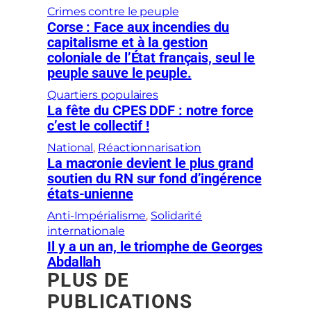
Crimes contre le peuple
Corse : Face aux incendies du
capitalisme et à la gestion
coloniale de l’État français, seul le
peuple sauve le peuple.
Quartiers populaires
La fête du CPES DDF : notre force
c’est le collectif !
National
, 
Réactionnarisation
La macronie devient le plus grand
soutien du RN sur fond d’ingérence
états-unienne
Anti-Impérialisme
, 
Solidarité
internationale
Il y a un an, le triomphe de Georges
Abdallah
PLUS DE
PUBLICATIONS