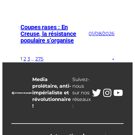
Coupes rases : En
Creuse, la résistance
01/08/2026
populaire s’organise
1
2
3
…
275
→
Media
Suivez-
prolétaire, anti-
nous
Twitter
Insta
You
impérialiste et
sur nos
révolutionnaire
réseaux
!
: