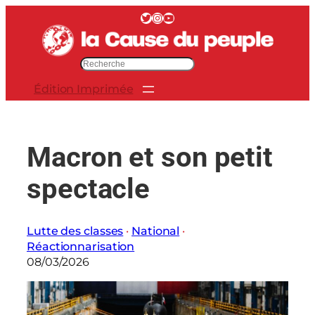
Aller
Twitter
Instagram
YouTube
au
contenu
R
e
Édition Imprimée
c
h
e
r
Macron et son petit
c
h
spectacle
e
r
Lutte des classes
 · 
National
 · 
Réactionnarisation
08/03/2026