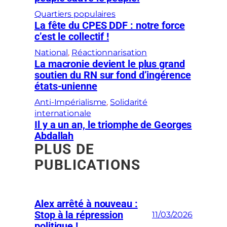
Quartiers populaires
La fête du CPES DDF : notre force
c’est le collectif !
National
, 
Réactionnarisation
La macronie devient le plus grand
soutien du RN sur fond d’ingérence
états-unienne
Anti-Impérialisme
, 
Solidarité
internationale
Il y a un an, le triomphe de Georges
Abdallah
PLUS DE
PUBLICATIONS
Alex arrêté à nouveau :
Stop à la répression
11/03/2026
politique !