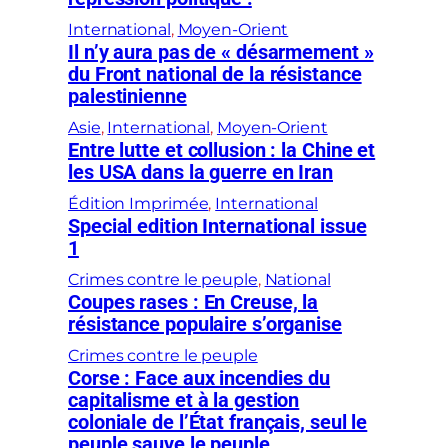
International
, 
Moyen-Orient
Il n’y aura pas de « désarmement »
du Front national de la résistance
palestinienne
Asie
, 
International
, 
Moyen-Orient
Entre lutte et collusion : la Chine et
les USA dans la guerre en Iran
Édition Imprimée
, 
International
Special edition International issue
1
Crimes contre le peuple
, 
National
Coupes rases : En Creuse, la
résistance populaire s’organise
Crimes contre le peuple
Corse : Face aux incendies du
capitalisme et à la gestion
coloniale de l’État français, seul le
peuple sauve le peuple.