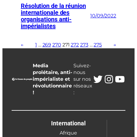
Résolution de la réunion
internationale des
10/09/2022
organisations anti-
impérialistes
←
1
…
269
270
271
272
273
…
275
→
Media
Suivez-
prolétaire, anti-
nous
Twitter
Insta
You
impérialiste et
sur nos
révolutionnaire
réseaux
!
:
International
Afrique