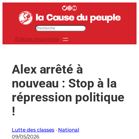
Aller
Twitter
Instagram
YouTube
au
contenu
R
e
Édition Imprimée
c
h
e
r
Alex arrêté à
c
h
nouveau : Stop à la
e
r
répression politique
!
Lutte des classes
 · 
National
09/05/2026