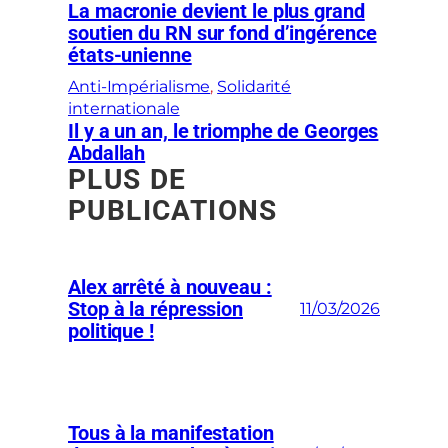
La macronie devient le plus grand
soutien du RN sur fond d’ingérence
états-unienne
Anti-Impérialisme
, 
Solidarité
internationale
Il y a un an, le triomphe de Georges
Abdallah
PLUS DE
PUBLICATIONS
Alex arrêté à nouveau :
Stop à la répression
11/03/2026
politique !
Tous à la manifestation