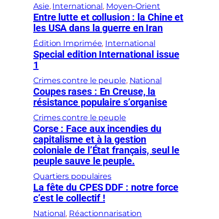
Asie
, 
International
, 
Moyen-Orient
Entre lutte et collusion : la Chine et
les USA dans la guerre en Iran
Édition Imprimée
, 
International
Special edition International issue
1
Crimes contre le peuple
, 
National
Coupes rases : En Creuse, la
résistance populaire s’organise
Crimes contre le peuple
Corse : Face aux incendies du
capitalisme et à la gestion
coloniale de l’État français, seul le
peuple sauve le peuple.
Quartiers populaires
La fête du CPES DDF : notre force
c’est le collectif !
National
, 
Réactionnarisation