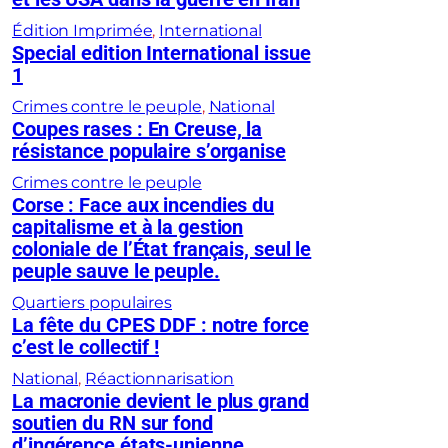
Édition Imprimée
, 
International
Special edition International issue
1
Crimes contre le peuple
, 
National
Coupes rases : En Creuse, la
résistance populaire s’organise
Crimes contre le peuple
Corse : Face aux incendies du
capitalisme et à la gestion
coloniale de l’État français, seul le
peuple sauve le peuple.
Quartiers populaires
La fête du CPES DDF : notre force
c’est le collectif !
National
, 
Réactionnarisation
La macronie devient le plus grand
soutien du RN sur fond
d’ingérence états-unienne