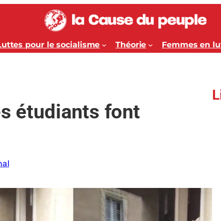
Luttes pour le socialisme
Théorie
Femmes en lu
L
s étudiants font
nal