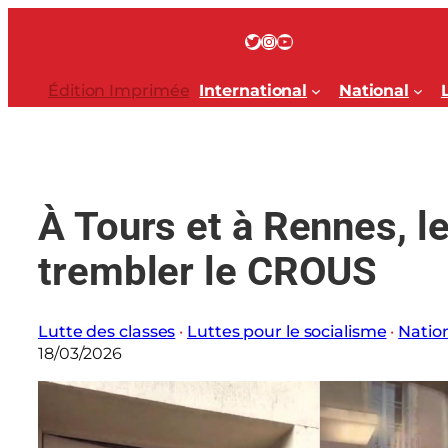
Aller
au
Twitter
Instagram
YouTube
contenu
Édition Imprimée
International
National
À Tours et à Rennes, le
trembler le CROUS
Lutte des classes
 · 
Luttes pour le socialisme
 · 
Natio
18/03/2026