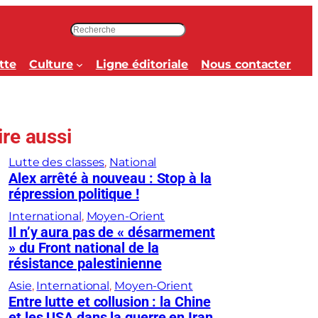
R
e
c
tte
Culture
Ligne éditoriale
Nous contacter
h
e
r
c
ire aussi
h
e
Lutte des classes
, 
National
r
Alex arrêté à nouveau : Stop à la
répression politique !
International
, 
Moyen-Orient
Il n’y aura pas de « désarmement
» du Front national de la
résistance palestinienne
Asie
, 
International
, 
Moyen-Orient
Entre lutte et collusion : la Chine
et les USA dans la guerre en Iran