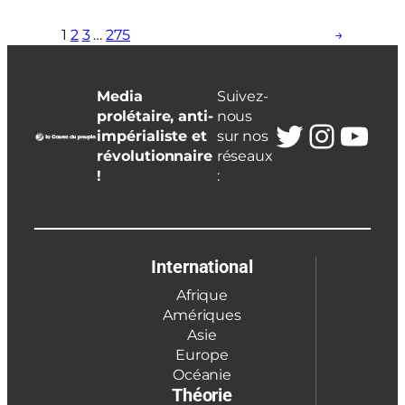
1
2
3
…
275
→
Media
Suivez-
prolétaire, anti-
nous
Twitter
Insta
You
impérialiste et
sur nos
révolutionnaire
réseaux
!
:
International
Afrique
Amériques
Asie
Europe
Océanie
Théorie