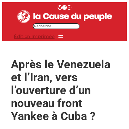
Aller
Twitter
Instagram
YouTube
au
contenu
R
e
Édition Imprimée
c
h
e
r
Après le Venezuela
c
h
et l’Iran, vers
e
r
l’ouverture d’un
nouveau front
Yankee à Cuba ?