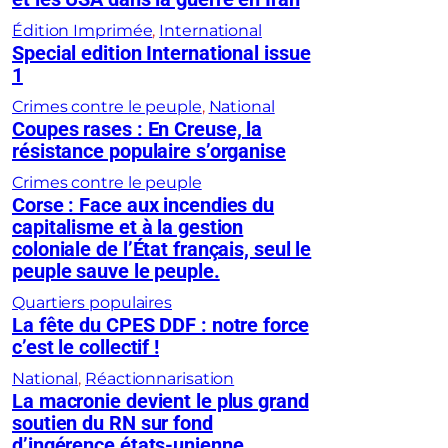
Édition Imprimée
, 
International
Special edition International issue
1
Crimes contre le peuple
, 
National
Coupes rases : En Creuse, la
résistance populaire s’organise
Crimes contre le peuple
Corse : Face aux incendies du
capitalisme et à la gestion
coloniale de l’État français, seul le
peuple sauve le peuple.
Quartiers populaires
La fête du CPES DDF : notre force
c’est le collectif !
National
, 
Réactionnarisation
La macronie devient le plus grand
soutien du RN sur fond
d’ingérence états-unienne