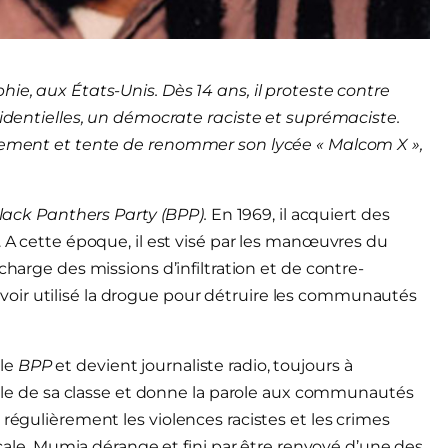
ie, aux États-Unis. Dès 14 ans, il proteste contre
sidentielles, un démocrate raciste et suprémaciste.
agement et tente de renommer son lycée « Malcom X »,
lack Panthers Party (BPP).
En 1969, il acquiert des
. A cette époque, il est visé par les manœuvres du
charge des missions d’infiltration et de contre-
oir utilisé la drogue pour détruire les communautés
 le
BPP
et devient journaliste radio, toujours à
ciale de sa classe et donne la parole aux communautés
 régulièrement les violences racistes et les crimes
locale. Mumia dérange et fini par être renvoyé d’une des