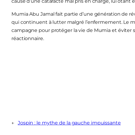
cause d’une cataracte mal pris en charge, lui ôtant en
Mumia Abu Jamal fait partie d’une génération de révo
qui continuent à lutter malgré l’enfermement. Le mo
campagne pour protéger la vie de Mumia et éviter so
réactionnaire.
←
Jospin : le mythe de la gauche impuissante