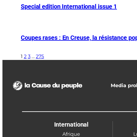
Special edition International issue 1
Coupes rases : En Creuse, la résistance pop
1
2
3
…
275
Media prol
International
Afrique
L