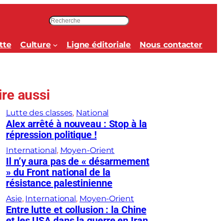
R
e
c
tte
Culture
Ligne éditoriale
Nous contacter
h
e
r
c
ire aussi
h
e
Lutte des classes
, 
National
r
Alex arrêté à nouveau : Stop à la
répression politique !
International
, 
Moyen-Orient
Il n’y aura pas de « désarmement
» du Front national de la
résistance palestinienne
Asie
, 
International
, 
Moyen-Orient
Entre lutte et collusion : la Chine
et les USA dans la guerre en Iran