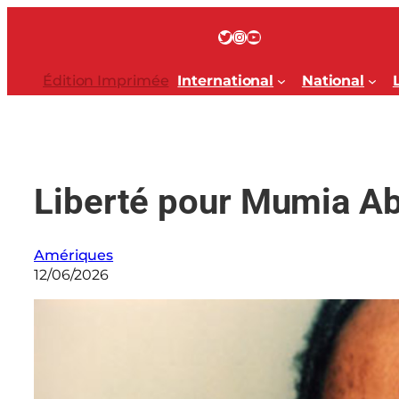
Aller
au
Twitter
Instagram
YouTube
contenu
Édition Imprimée
International
National
Liberté pour Mumia Ab
Amériques
12/06/2026