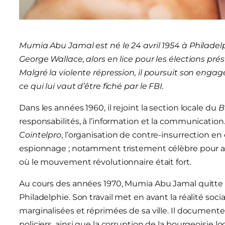
Mumia Abu Jamal est né le 24 avril 1954 à Philadelph
George Wallace, alors en lice pour les élections pré
Malgré la violente répression, il poursuit son eng
ce qui lui vaut d’être fiché par le FBI.
Dans les années 1960, il rejoint la section locale du
B
responsabilités, à l’information et la communication
Cointelpro
, l’organisation de contre-insurrection en 
espionnage ; notamment tristement célèbre pour av
où le mouvement révolutionnaire était fort.
Au cours des années 1970, Mumia Abu Jamal quitte
Philadelphie. Son travail met en avant la réalité so
marginalisées et réprimées de sa ville. Il documente
policiers, ainsi que la corruption de la bourgeoisie 