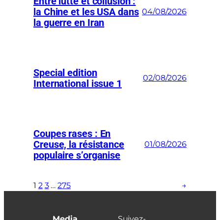
Entre lutte et collusion :
la Chine et les USA dans
04/08/2026
la guerre en Iran
Special edition
02/08/2026
International issue 1
Coupes rases : En
Creuse, la résistance
01/08/2026
populaire s’organise
1
2
3
…
275
→
Media
Suivez-