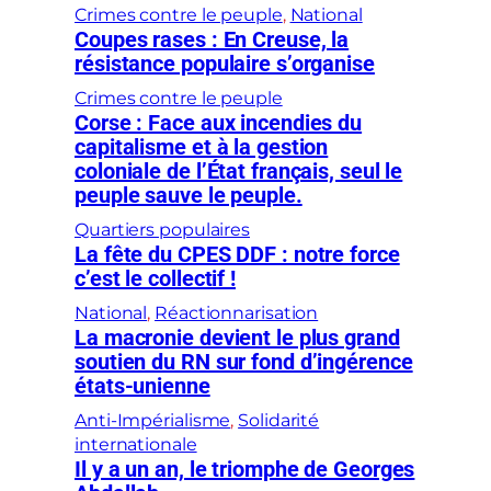
Crimes contre le peuple
, 
National
Coupes rases : En Creuse, la
résistance populaire s’organise
Crimes contre le peuple
Corse : Face aux incendies du
capitalisme et à la gestion
coloniale de l’État français, seul le
peuple sauve le peuple.
Quartiers populaires
La fête du CPES DDF : notre force
c’est le collectif !
National
, 
Réactionnarisation
La macronie devient le plus grand
soutien du RN sur fond d’ingérence
états-unienne
Anti-Impérialisme
, 
Solidarité
internationale
Il y a un an, le triomphe de Georges