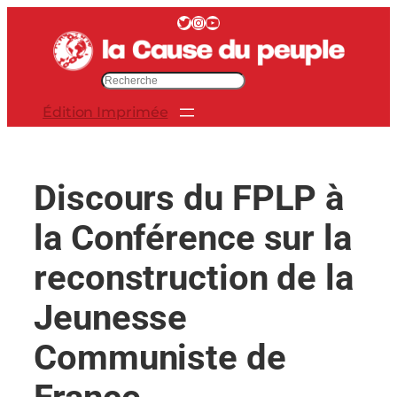
Aller
Twitter
Instagram
YouTube
au
contenu
R
e
Édition Imprimée
c
h
e
r
Discours du FPLP à
c
h
la Conférence sur la
e
r
reconstruction de la
Jeunesse
Communiste de