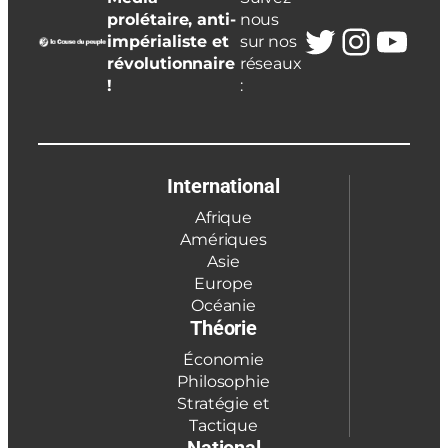
prolétaire, anti-
nous
Twitter
Insta
You
impérialiste et
sur nos
révolutionnaire
réseaux
!
:
International
Afrique
Amériques
Asie
Europe
Océanie
Théorie
Économie
Philosophie
Stratégie et
Tactique
National