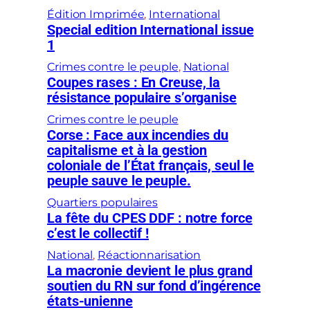
Édition Imprimée
, 
International
Special edition International issue
1
Crimes contre le peuple
, 
National
Coupes rases : En Creuse, la
résistance populaire s’organise
Crimes contre le peuple
Corse : Face aux incendies du
capitalisme et à la gestion
coloniale de l’État français, seul le
peuple sauve le peuple.
Quartiers populaires
La fête du CPES DDF : notre force
c’est le collectif !
National
, 
Réactionnarisation
La macronie devient le plus grand
soutien du RN sur fond d’ingérence
états-unienne