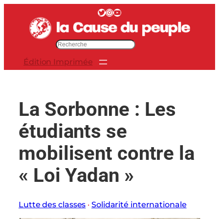
Aller
Twitter
Instagram
YouTube
au
contenu
R
e
Édition Imprimée
c
h
e
r
La Sorbonne : Les
c
h
étudiants se
e
r
mobilisent contre la
« Loi Yadan »
Lutte des classes
 · 
Solidarité internationale