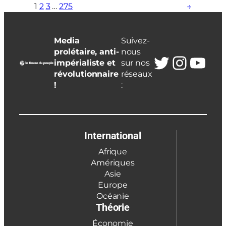
1
2
3
…
275
→
Media
Suivez-
prolétaire, anti-
nous
Twitter
Insta
You
impérialiste et
sur nos
révolutionnaire
réseaux
!
:
International
Afrique
Amériques
Asie
Europe
Océanie
Théorie
Économie