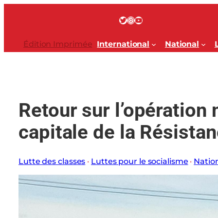
Aller
au
Twitter
Instagram
YouTube
contenu
Édition Imprimée
International
National
Retour sur l’opération 
capitale de la Résistan
Lutte des classes
 · 
Luttes pour le socialisme
 · 
Natio