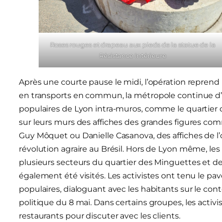
Roses rouges et drapeau aux pieds de la statue de la
Résistance Intérieure
Après une courte pause le midi, l’opération reprend po
en transports en commun, la métropole continue d’êt
populaires de Lyon intra-muros, comme le quartier d
sur leurs murs des affiches des grandes figures co
Guy Môquet ou Danielle Casanova, des affiches de l’
révolution agraire au Brésil. Hors de Lyon même, les
plusieurs secteurs du quartier des Minguettes et de P
également été visités. Les activistes ont tenu le p
populaires, dialoguant avec les habitants sur le con
politique du 8 mai. Dans certains groupes, les activi
restaurants pour discuter avec les clients.