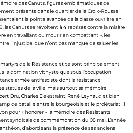
a mémoire des Canuts, figures emblématiques de
palement présents dans le quartier de la Croix-Rousse
ésentaient la pointe avancée de la classe ouvrière en
, les Canuts se révoltent à 4 reprises contre la misère
vre en travaillant ou mourir en combattant », les
ntre l’injustice, que n’ont pas manqué de saluer les
artyrs de la Résistance et ce sont principalement
 sous la domination vichyste que sous l’occupation
istance armée antifasciste dont la résistance
 statues de la ville, mais surtout sa mémoire
ilbert Dru, Charles Delestraint, René Leynaud et bien
 de bataille entre la bourgeoisie et le prolétariat. Il
Lyon pour « honorer » la mémoire des Résistants
ement syndicale de commémoration du 08 mai. L’année
anthéon, d’abord sans la présence de ses anciens