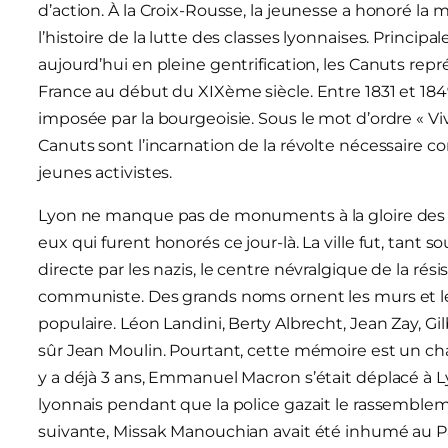
d’action. À la Croix-Rousse, la jeunesse a honoré l
l’histoire de la lutte des classes lyonnaises. Princi
aujourd’hui en pleine gentrification, les Canuts repr
France au début du XIXème siècle. Entre 1831 et 1849
imposée par la bourgeoisie. Sous le mot d’ordre « Vi
Canuts sont l’incarnation de la révolte nécessaire co
jeunes activistes.
Lyon ne manque pas de monuments à la gloire des m
eux qui furent honorés ce jour-là. La ville fut, tant
directe par les nazis, le centre névralgique de la rés
communiste. Des grands noms ornent les murs et les
populaire. Léon Landini, Berty Albrecht, Jean Zay, G
sûr Jean Moulin. Pourtant, cette mémoire est un champ
y a déjà 3 ans, Emmanuel Macron s’était déplacé à 
lyonnais pendant que la police gazait le rassembl
suivante, Missak Manouchian avait été inhumé au P