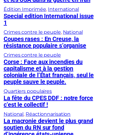
Édition Imprimée
, 
International
Special edition International issue
1
Crimes contre le peuple
, 
National
Coupes rases : En Creuse, la
résistance populaire s’organise
Crimes contre le peuple
Corse : Face aux incendies du
capitalisme et à la gestion
coloniale de l’État français, seul le
peuple sauve le peuple.
Quartiers populaires
La fête du CPES DDF : notre force
c’est le collectif !
National
, 
Réactionnarisation
La macronie devient le plus grand
soutien du RN sur fond
d’ingérence états-unienne