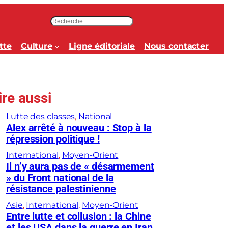
R
e
c
tte
Culture
Ligne éditoriale
Nous contacter
h
e
r
c
ire aussi
h
e
Lutte des classes
, 
National
r
Alex arrêté à nouveau : Stop à la
répression politique !
International
, 
Moyen-Orient
Il n’y aura pas de « désarmement
» du Front national de la
résistance palestinienne
Asie
, 
International
, 
Moyen-Orient
Entre lutte et collusion : la Chine
et les USA dans la guerre en Iran