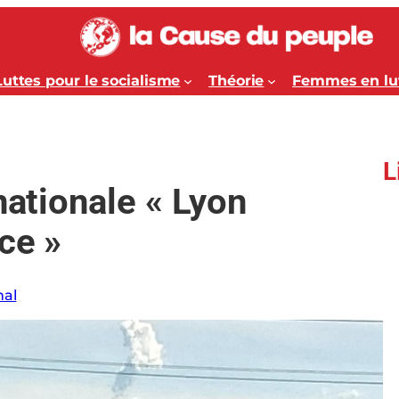
Luttes pour le socialisme
Théorie
Femmes en lu
L
nationale « Lyon
ce »
nal