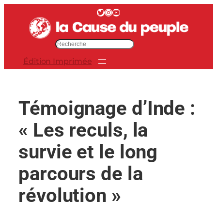
Aller
Twitter
Instagram
YouTube
au
contenu
R
e
Édition Imprimée
c
h
e
r
Témoignage d’Inde :
c
h
« Les reculs, la
e
r
survie et le long
parcours de la
révolution »