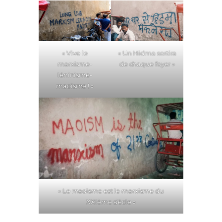
« Vive le
« Un Hidma sortira
marxisme-
de chaque foyer »
léninisme-
maoïsme ! »
« Le maoïsme est le marxisme du
XXIème siècle »