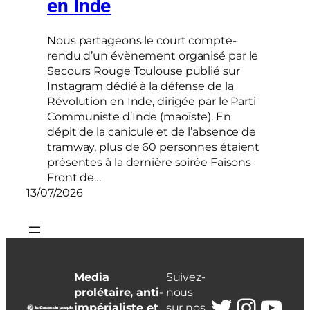
en Inde
Nous partageons le court compte-
rendu d’un évènement organisé par le
Secours Rouge Toulouse publié sur
Instagram dédié à la défense de la
Révolution en Inde, dirigée par le Parti
Communiste d’Inde (maoïste). En
dépit de la canicule et de l’absence de
tramway, plus de 60 personnes étaient
présentes à la dernière soirée Faisons
Front de…
13/07/2026
Media
Suivez-
prolétaire, anti-
nous
Twitter
Insta
You
impérialiste et
sur nos