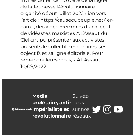
Invités du 1er camp d’été de la Ligue
de la Jeunesse Révolutionnaire
organisé début juillet 2022 (lien vers
l’article : https://causedupeuple.net/1er-
cam…, deux des membres du collectif
de vidéastes marxistes À L’Assaut du
Ciel ont pu présenter aux activistes
présents le collectif, ses origines, ses
objectifs et sa ligne éditoriale. Pour
reprendre leurs mots, « À L’Assaut…
10/09/2022
Media
Suivez-
prolétaire, anti-
nous
Twitter
Insta
You
impérialiste et
sur nos
révolutionnaire
réseaux
!
: