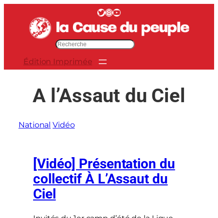
Aller
Twitter
Instagram
YouTube
au
contenu
R
e
Édition Imprimée
c
h
e
A l’Assaut du Ciel
r
c
h
National
Vidéo
e
r
[Vidéo] Présentation du
collectif À L’Assaut du
Ciel