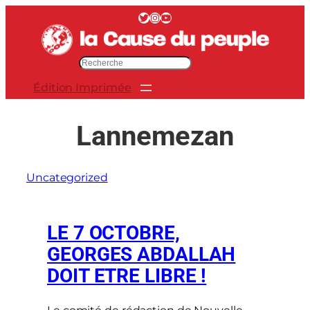
Aller
Twitter
Instagram
YouTube
au
contenu
R
e
Édition Imprimée
c
h
e
Lannemezan
r
c
h
Uncategorized
e
r
LE 7 OCTOBRE,
GEORGES ABDALLAH
DOIT ETRE LIBRE !