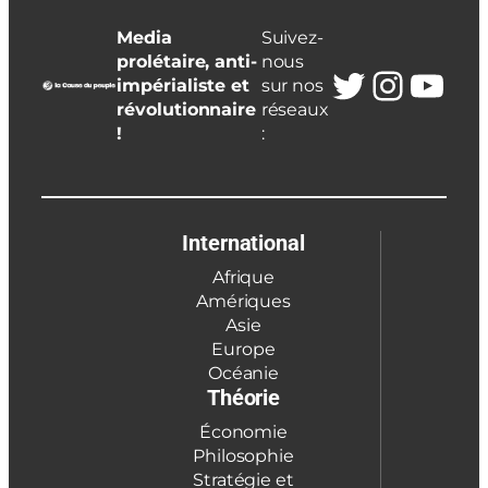
Media
Suivez-
prolétaire, anti-
nous
Twitter
Insta
You
impérialiste et
sur nos
révolutionnaire
réseaux
!
:
International
Afrique
Amériques
Asie
Europe
Océanie
Théorie
Économie
Philosophie
Stratégie et