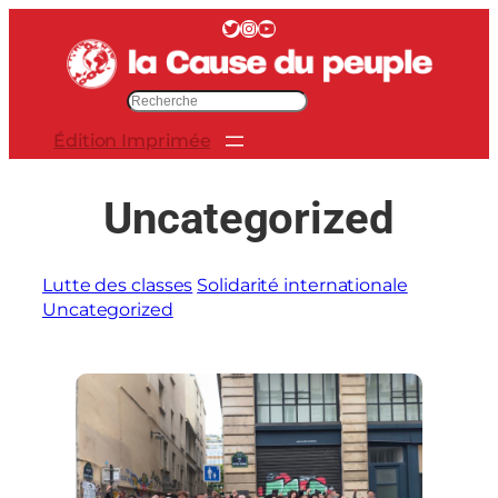
Aller
Twitter
Instagram
YouTube
au
contenu
R
e
Édition Imprimée
c
h
e
Uncategorized
r
c
h
Lutte des classes
Solidarité internationale
e
Uncategorized
r