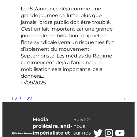
Le 18 s’annonce déjà comme une
grande journée de lutte, plus que
jamais l’ordre public doit être troublé.
C’est un fait important car une grande
journée de mobilisation à l’appel de
l’intersyndicale verra un risque très fort
d’isolement du mouvement
Septembriste. Les médias du Régime
commencent déjà à l’annoncer, la
mobilisation sera importante, cela
donnera…
17/09/2025
1
2
3
…
27
→
Media
Suivez-
prolétaire, anti-
nous
Twitter
Insta
You
impérialiste et
sur nos