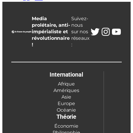
Media
Suivez-
prolétaire, anti-
nous
Twitter
Insta
You
impérialiste et
sur nos
révolutionnaire
réseaux
!
:
International
Afrique
Amériques
Asie
Europe
Océanie
Théorie
Économie
Philosophie