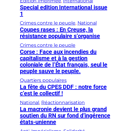
Édition Imprimée
, 
International
Special edition International issue
1
Crimes contre le peuple
, 
National
Coupes rases : En Creuse, la
résistance populaire s’organise
Crimes contre le peuple
Corse : Face aux incendies du
capitalisme et à la gestion
coloniale de l’État français, seul le
peuple sauve le peuple.
Quartiers populaires
La fête du CPES DDF : notre force
c’est le collectif !
National
, 
Réactionnarisation
La macronie devient le plus grand
soutien du RN sur fond d’ingérence
états-unienne