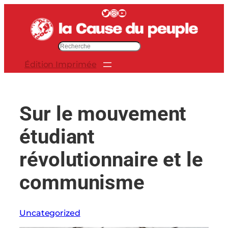
Aller
Twitter
Instagram
YouTube
au
contenu
R
e
Édition Imprimée
c
h
e
r
Sur le mouvement
c
h
étudiant
e
r
révolutionnaire et le
communisme
Uncategorized