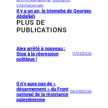
Anti-Impérialisme
, 
Solidarité
internationale
Il y a un an, le triomphe de Georges
Abdallah
PLUS DE
PUBLICATIONS
Alex arrêté à nouveau :
Stop à la répression
11/03/2026
politique !
Il n’y aura pas de «
désarmement » du Front
06/08/2026
national de la résistance
palestinienne