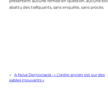
présentent aucune remise en question, aucune excuse
abattu des trafiquants, sans enquête, sans procès.
←
A Nova Democracia : « L’ordre ancien est sur des
sables mouvants »