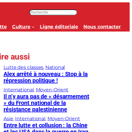
R
e
c
tte
Culture
Ligne éditoriale
Nous contacter
h
e
r
c
ire aussi
h
e
Lutte des classes
, 
National
r
Alex arrêté à nouveau : Stop à la
répression politique !
International
, 
Moyen-Orient
Il n’y aura pas de « désarmement
» du Front national de la
résistance palestinienne
Asie
, 
International
, 
Moyen-Orient
Entre lutte et collusion : la Chine
et les USA dans la guerre en Iran