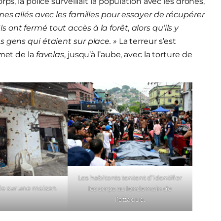
ps, la police surveillait la population avec les drones,
s allés avec les familles pour essayer de récupérer
 Ils ont fermé tout accès à la forêt, alors qu’ils y
s gens qui étaient sur place. »
La terreur s’est
mmet de la
favelas
, jusqu’à l’aube, avec la torture de
Les habitants tentent d’identifier
le sur une maison.
les corps au lendemain de
l’attaque.