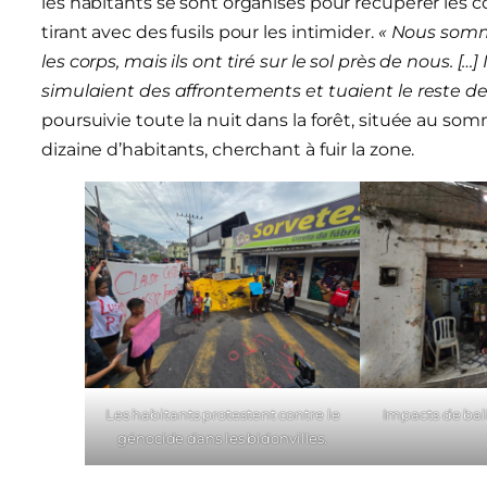
les habitants se sont organisés pour récupérer les cor
tirant avec des fusils pour les intimider.
« Nous somme
les corps, mais ils ont tiré sur le sol près de nous. […]
simulaient des affrontements et tuaient le reste de
poursuivie toute la nuit dans la forêt, située au so
dizaine d’habitants, cherchant à fuir la zone.
Les habitants protestent contre le
Impacts de bal
génocide dans les bidonvilles.