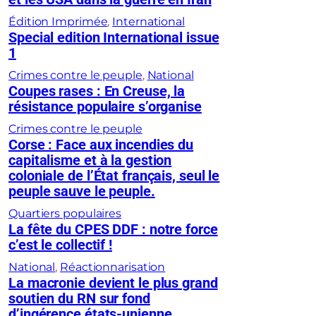
Édition Imprimée
, 
International
Special edition International issue
1
Crimes contre le peuple
, 
National
Coupes rases : En Creuse, la
résistance populaire s’organise
Crimes contre le peuple
Corse : Face aux incendies du
capitalisme et à la gestion
coloniale de l’État français, seul le
peuple sauve le peuple.
Quartiers populaires
La fête du CPES DDF : notre force
c’est le collectif !
National
, 
Réactionnarisation
La macronie devient le plus grand
soutien du RN sur fond
d’ingérence états-unienne