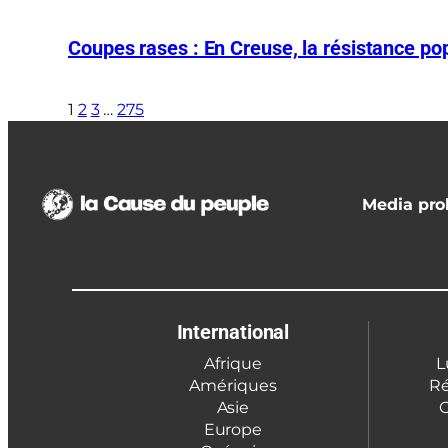
Coupes rases : En Creuse, la résistance pop
1
2
3
…
275
Media prol
International
Afrique
L
Amériques
Ré
Asie
C
Europe