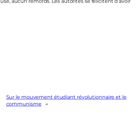
, aucun remords. Les autorités se félicitent d’avoir
Sur le mouvement étudiant révolutionnaire et le
communisme
→