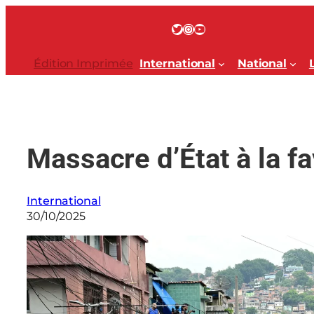
Aller
au
Twitter
Instagram
YouTube
contenu
Édition Imprimée
International
National
Massacre d’État à la f
International
30/10/2025