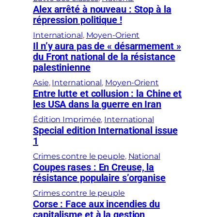
Alex arrêté à nouveau : Stop à la
répression politique !
International
, 
Moyen-Orient
Il n’y aura pas de « désarmement »
du Front national de la résistance
palestinienne
Asie
, 
International
, 
Moyen-Orient
Entre lutte et collusion : la Chine et
les USA dans la guerre en Iran
Édition Imprimée
, 
International
Special edition International issue
1
Crimes contre le peuple
, 
National
Coupes rases : En Creuse, la
résistance populaire s’organise
Crimes contre le peuple
Corse : Face aux incendies du
capitalisme et à la gestion