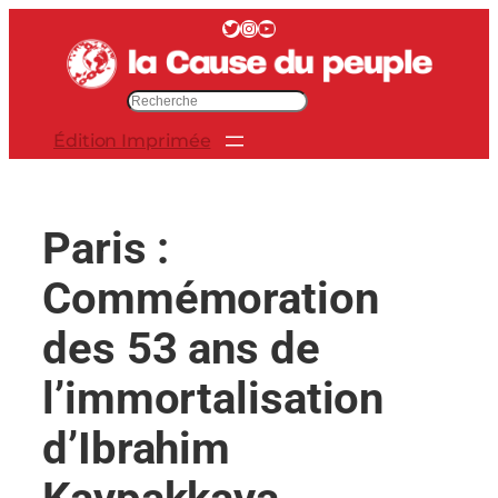
Aller
Twitter
Instagram
YouTube
au
contenu
R
e
Édition Imprimée
c
h
e
r
Paris :
c
h
Commémoration
e
r
des 53 ans de
l’immortalisation
d’Ibrahim