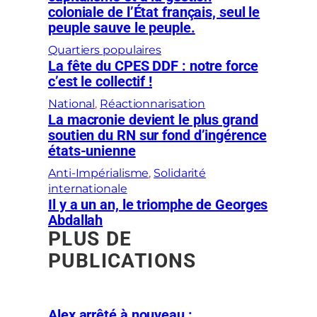
coloniale de l’État français, seul le
peuple sauve le peuple.
Quartiers populaires
La fête du CPES DDF : notre force
c’est le collectif !
National
, 
Réactionnarisation
La macronie devient le plus grand
soutien du RN sur fond d’ingérence
états-unienne
Anti-Impérialisme
, 
Solidarité
internationale
Il y a un an, le triomphe de Georges
Abdallah
PLUS DE
PUBLICATIONS
Alex arrêté à nouveau :