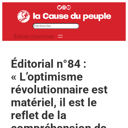
Aller
Twitter
Instagram
YouTube
au
contenu
R
e
Édition Imprimée
c
h
e
r
Éditorial n°84 :
c
h
« L’optimisme
e
r
révolutionnaire est
matériel, il est le
reflet de la