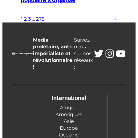
populaire s’organise
1
2
3
…
275
→
Media
Suivez-
prolétaire, anti-
nous
Twitter
Insta
You
impérialiste et
sur nos
révolutionnaire
réseaux
!
:
International
Afrique
Amériques
Asie
Europe
Océanie