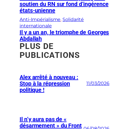
soutien du RN sur fond d’ingérence
états-unienne
Anti-Impérialisme
, 
Solidarité
internationale
Il y a un an, le triomphe de Georges
Abdallah
PLUS DE
PUBLICATIONS
Alex arrêté à nouveau :
Stop à la répression
11/03/2026
politique !
Il n’y aura pas de «
désarmement » du Front
06/08/2026