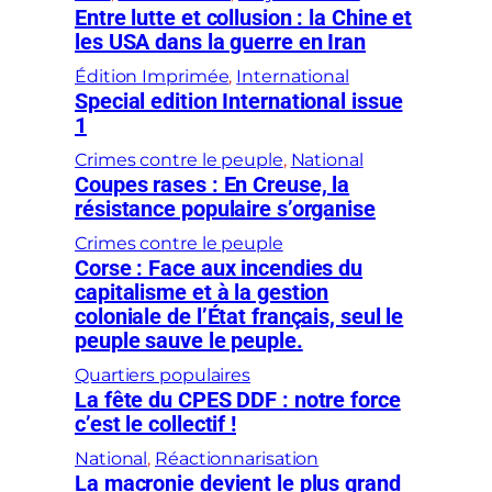
Entre lutte et collusion : la Chine et
les USA dans la guerre en Iran
Édition Imprimée
, 
International
Special edition International issue
1
Crimes contre le peuple
, 
National
Coupes rases : En Creuse, la
résistance populaire s’organise
Crimes contre le peuple
Corse : Face aux incendies du
capitalisme et à la gestion
coloniale de l’État français, seul le
peuple sauve le peuple.
Quartiers populaires
La fête du CPES DDF : notre force
c’est le collectif !
National
, 
Réactionnarisation
La macronie devient le plus grand