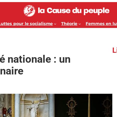
Luttes pour le socialisme
Théorie
Femmes en lu
L
é nationale : un
naire