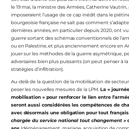
le 19 mai, la ministre des Armées, Catherine Vautrin,
imposeraient l’usage de ce cap inédit dans le piéti
bourgeoisie française ne sait pas comment s’adapt
dernières années, en particulier depuis 2020, ont vu
guerre sortant des schémas conventionnels de l’armé
ou en Palestine, et plus anciennement encore en Arm
jouer sur les méthodes de la guerre asymétrique, p
adversaires bien plus puissants (on peut penser à l
stratégies d’infiltration).
Au-delà de la question de la mobilisation de secteurs
peser les nouvelles mesures de la LPM.
La « journé
mobilisation » pour renforcer le lien entre l’arm
seront aussi considérées les compétences de chac
avec désormais une obligation pour tout françai
chargée du service national tout changement »
d
ans
(déménagement, mariage, acquisition de compéte