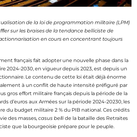
ctualisation de la loi de programmation militaire (LPM)
fler sur les braises de la tendance belliciste de
réactionnarisation en cours en concentrant toujours
ent français fait adopter une nouvelle phase dans la
ire 2024-2030, en vigueur depuis 2023, est depuis un
actionnaire. Le contenu de cette loi était déjà énorme
palement à un conflit de haute intensité préfiguré par
s gros effort militaire français depuis la période de la
liards d’euros aux Armées sur la période 2024-20230, les
aire du budget militaire 2 % du PIB national. Ces crédits
 vie des masses,
casus belli
de la bataille des Retraites
ciste que la bourgeoisie prépare pour le peuple.