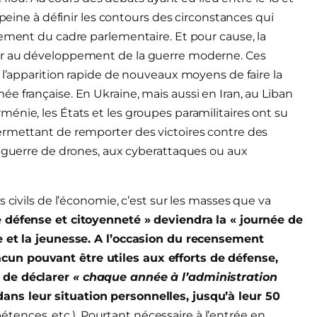
 peine à définir les contours des circonstances qui
nement du cadre parlementaire. Et pour cause, la
er au développement de la guerre moderne. Ces
 l’apparition rapide de nouveaux moyens de faire la
e française. En Ukraine, mais aussi en Iran, au Liban
énie, les États et les groupes paramilitaires ont su
ermettant de remporter des victoires contre des
a guerre de drones, aux cyberattaques ou aux
 civils de l’économie, c’est sur les masses que va
e défense et citoyenneté » deviendra la « journée de
ée et la jeunesse. A l’occasion du recensement
un pouvant être utiles aux efforts de défense,
s de déclarer
« chaque année à l’administration
ans leur situation personnelles, jusqu’à leur 50
nces, etc.). Pourtant nécessaire à l’entrée en