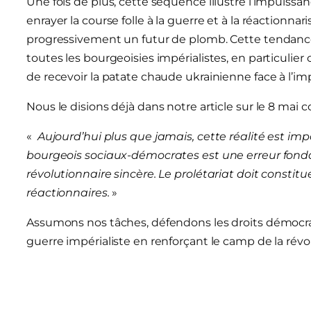
Une fois de plus, cette séquence illustre l’impuiss
enrayer la course folle à la guerre et à la réactionn
progressivement un futur de plomb. Cette tendance 
toutes les bourgeoisies impérialistes, en particulier
de recevoir la patate chaude ukrainienne face à l’im
Nous le disions déjà dans notre article sur le 8 mai 
«
Aujourd’hui plus que jamais, cette réalité est impo
bourgeois sociaux-démocrates est une erreur fon
révolutionnaire sincère. Le prolétariat doit consti
réactionnaires.
»
Assumons nos tâches, défendons les droits démocrat
guerre impérialiste en renforçant le camp de la révol