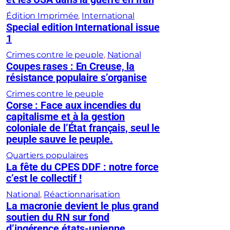
Édition Imprimée
, 
International
Special edition International issue
1
Crimes contre le peuple
, 
National
Coupes rases : En Creuse, la
résistance populaire s’organise
Crimes contre le peuple
Corse : Face aux incendies du
capitalisme et à la gestion
coloniale de l’État français, seul le
peuple sauve le peuple.
Quartiers populaires
La fête du CPES DDF : notre force
c’est le collectif !
National
, 
Réactionnarisation
La macronie devient le plus grand
soutien du RN sur fond
d’ingérence états-unienne