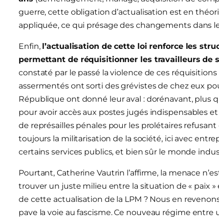
guerre, cette obligation d’actualisation est en théo
appliquée, ce qui présage des changements dans les
Enfin,
l’actualisation de cette loi renforce les str
permettant de réquisitionner les travailleurs de 
constaté par le passé la violence de ces réquisiti
assermentés ont sorti des grévistes de chez eux pour l
République ont donné leur aval : dorénavant, plus qu
pour avoir accès aux postes jugés indispensables et
de représailles pénales pour les prolétaires refusant
toujours la militarisation de la société, ici avec entrep
certains services publics, et bien sûr le monde indust
Pourtant, Catherine Vautrin l’affirme, la menace n’es
trouver un juste milieu entre la situation de « paix » e
de cette actualisation de la LPM ? Nous en revenons 
pave la voie au fascisme. Ce nouveau régime entre 