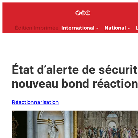
Aller
au
Twitter
Instagram
YouTube
contenu
Édition Imprimée
International
National
État d’alerte de sécurit
nouveau bond réaction
Réactionnarisation