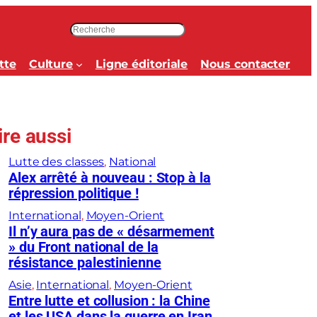
R
e
c
tte
Culture
Ligne éditoriale
Nous contacter
h
e
r
c
ire aussi
h
e
Lutte des classes
, 
National
r
Alex arrêté à nouveau : Stop à la
répression politique !
International
, 
Moyen-Orient
Il n’y aura pas de « désarmement
» du Front national de la
résistance palestinienne
Asie
, 
International
, 
Moyen-Orient
Entre lutte et collusion : la Chine
et les USA dans la guerre en Iran