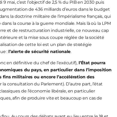
i 9 mai, c’est l’objectif de 2,5 % du PIB en 2030 puis
e augmentation de 436 milliards d’euros dans le budget
ans la doctrine militaire de l’impérialisme français, qui
dans la course à la guerre mondiale. Mais là où la LPM
re et de restructuration industrielle, ce nouveau cap
ntérieure et la mise sous coupe réglée de la société
ualisation de cette loi est un plan de stratégie
que :
l’alerte de sécurité nationale
.
c en définitive du chef de l’exécutif),
l’État pourra
onomiques du pays, en particulier dans l’imposition
 fins militaires ou encore l’accélération des
la consultation du Parlement). D’autre part, l’état
assiques de l’économie libérale, en particulier
ues, afin de produire vite et beaucoup en cas de
e flou. Au cours des débats ayant eu lieu entre le 18 et