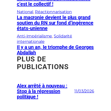
c’est le collectif !
National
, 
Réactionnarisation
La macronie devient le plus grand
soutien du RN sur fond d’ingérence
états-unienne
Anti-Impérialisme
, 
Solidarité
internationale
Il y a un an, le triomphe de Georges
Abdallah
PLUS DE
PUBLICATIONS
Alex arrêté à nouveau :
Stop à la répression
11/03/2026
politique !