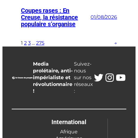
Coupes rases : En
Creuse, la résistance
01/08/2026
populaire s’organise
1
2
3
…
275
→
Media
Suivez-
prolétaire, anti-
nous
Twitter
Insta
You
impérialiste et
sur nos
révolutionnaire
réseaux
!
:
International
Afrique