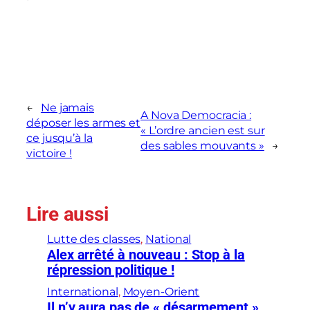
←
Ne jamais
A Nova Democracia :
déposer les armes et
« L’ordre ancien est sur
ce jusqu’à la
des sables mouvants »
→
victoire !
Lire aussi
Lutte des classes
, 
National
Alex arrêté à nouveau : Stop à la
répression politique !
International
, 
Moyen-Orient
Il n’y aura pas de « désarmement »