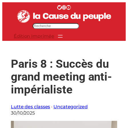
Aller
Twitter
Instagram
YouTube
au
contenu
R
e
Édition Imprimée
c
h
e
r
Paris 8 : Succès du
c
h
grand meeting anti-
e
r
impérialiste
Lutte des classes
 · 
Uncategorized
30/10/2025