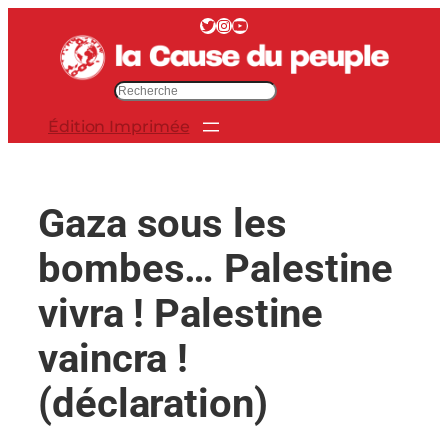
Aller
Twitter
Instagram
YouTube
au
contenu
R
e
Édition Imprimée
c
h
e
r
Gaza sous les
c
h
bombes… Palestine
e
r
vivra ! Palestine
vaincra !
(déclaration)