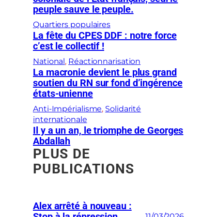
peuple sauve le peuple.
Quartiers populaires
La fête du CPES DDF : notre force
c’est le collectif !
National
, 
Réactionnarisation
La macronie devient le plus grand
soutien du RN sur fond d’ingérence
états-unienne
Anti-Impérialisme
, 
Solidarité
internationale
Il y a un an, le triomphe de Georges
Abdallah
PLUS DE
PUBLICATIONS
Alex arrêté à nouveau :
Stop à la répression
11/03/2026