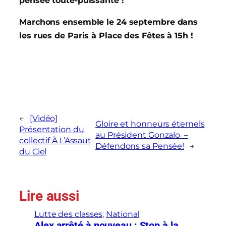
pensée toute-puissante !
Marchons ensemble le 24 septembre dans
les rues de Paris à Place des Fêtes à 15h !
←
[Vidéo]
Gloire et honneurs éternels
Présentation du
au Président Gonzalo –
collectif À L’Assaut
Défendons sa Pensée!
→
du Ciel
Lire aussi
Lutte des classes
, 
National
Alex arrêté à nouveau : Stop à la