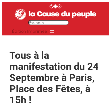
Aller
Twitter
Instagram
YouTube
au
contenu
R
e
Édition Imprimée
c
h
e
r
Tous à la
c
h
manifestation du 24
e
r
Septembre à Paris,
Place des Fêtes, à
15h !