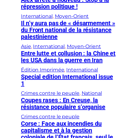
répression politique !
International
, 
Moyen-Orient
Il n’y aura pas de « désarmement »
du Front national de la résistance
palestinienne
Asie
, 
International
, 
Moyen-Orient
Entre lutte et collusion : la Chine et
les USA dans la guerre en Iran
Édition Imprimée
, 
International
Special edition International issue
1
Crimes contre le peuple
, 
National
Coupes rases : En Creuse, la
résistance populaire s’organise
Crimes contre le peuple
Corse : Face aux incendies du
capitalisme et à la gestion
coloniale de l’État français, seul le