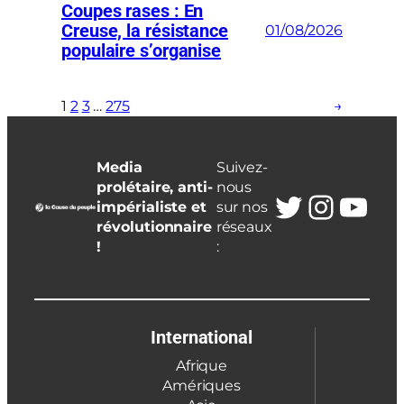
Coupes rases : En
Creuse, la résistance
01/08/2026
populaire s’organise
1
2
3
…
275
→
Media
Suivez-
prolétaire, anti-
nous
Twitter
Insta
You
impérialiste et
sur nos
révolutionnaire
réseaux
!
:
International
Afrique
Amériques