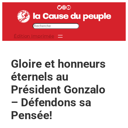
Aller
Twitter
Instagram
YouTube
au
contenu
R
e
Édition Imprimée
c
h
e
r
Gloire et honneurs
c
h
éternels au
e
r
Président Gonzalo
– Défendons sa
Pensée!