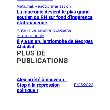
National
, 
Réactionnarisation
La macronie devient le plus grand
soutien du RN sur fond d’ingérence
états-unienne
Anti-Impérialisme
, 
Solidarité
internationale
Il y a un an, le triomphe de Georges
Abdallah
PLUS DE
PUBLICATIONS
Alex arrêté à nouveau :
Stop à la répression
11/03/2026
politique !