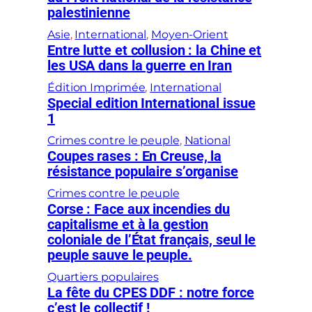
palestinienne
Asie
, 
International
, 
Moyen-Orient
Entre lutte et collusion : la Chine et
les USA dans la guerre en Iran
Édition Imprimée
, 
International
Special edition International issue
1
Crimes contre le peuple
, 
National
Coupes rases : En Creuse, la
résistance populaire s’organise
Crimes contre le peuple
Corse : Face aux incendies du
capitalisme et à la gestion
coloniale de l’État français, seul le
peuple sauve le peuple.
Quartiers populaires
La fête du CPES DDF : notre force
c’est le collectif !