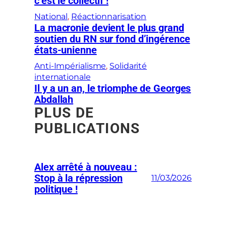
c’est le collectif !
National
, 
Réactionnarisation
La macronie devient le plus grand
soutien du RN sur fond d’ingérence
états-unienne
Anti-Impérialisme
, 
Solidarité
internationale
Il y a un an, le triomphe de Georges
Abdallah
PLUS DE
PUBLICATIONS
Alex arrêté à nouveau :
Stop à la répression
11/03/2026
politique !