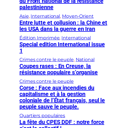
du Front national de la résistance
palestinienne
Asie
, 
International
, 
Moyen-Orient
Entre lutte et collusion : la Chine et
les USA dans la guerre en Iran
Édition Imprimée
, 
International
Special edition International issue
1
Crimes contre le peuple
, 
National
Coupes rases : En Creuse, la
résistance populaire s’organise
Crimes contre le peuple
Corse : Face aux incendies du
capitalisme et à la gestion
coloniale de l’État français, seul le
peuple sauve le peuple.
Quartiers populaires
La fête du CPES DDF : notre force