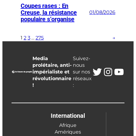
Coupes rases : En
Creuse, la résistance
01/08/2026
populaire s’organise
1
2
3
…
275
→
Media
Suivez-
prolétaire, anti-
nous
Twitter
Insta
You
impérialiste et
sur nos
révolutionnaire
réseaux
!
:
International
Afrique
Amériques