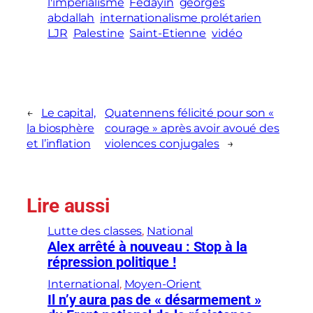
l'imperialisme
Fedayin
georges
abdallah
internationalisme prolétarien
LJR
Palestine
Saint-Etienne
vidéo
←
Le capital,
Quatennens félicité pour son «
la biosphère
courage » après avoir avoué des
et l’inflation
violences conjugales
→
Lire aussi
Lutte des classes
, 
National
Alex arrêté à nouveau : Stop à la
répression politique !
International
, 
Moyen-Orient
Il n’y aura pas de « désarmement »