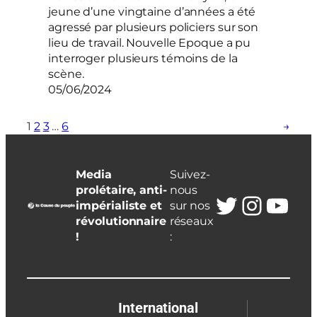
jeune d’une vingtaine d’années a été
agressé par plusieurs policiers sur son
lieu de travail. Nouvelle Epoque a pu
interroger plusieurs témoins de la
scène.
05/06/2024
1
2
3
…
6
→
Media
Suivez-
prolétaire, anti-
nous
Twitter
Insta
You
impérialiste et
sur nos
révolutionnaire
réseaux
!
:
International