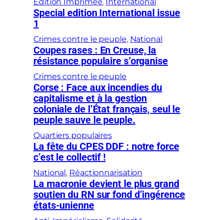
Édition Imprimée
, 
International
Special edition International issue
1
Crimes contre le peuple
, 
National
Coupes rases : En Creuse, la
résistance populaire s’organise
Crimes contre le peuple
Corse : Face aux incendies du
capitalisme et à la gestion
coloniale de l’État français, seul le
peuple sauve le peuple.
Quartiers populaires
La fête du CPES DDF : notre force
c’est le collectif !
National
, 
Réactionnarisation
La macronie devient le plus grand
soutien du RN sur fond d’ingérence
états-unienne