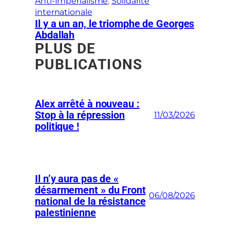
Anti-Impérialisme
, 
Solidarité
internationale
Il y a un an, le triomphe de Georges
Abdallah
PLUS DE
PUBLICATIONS
Alex arrêté à nouveau :
Stop à la répression
11/03/2026
politique !
Il n’y aura pas de «
désarmement » du Front
06/08/2026
national de la résistance
palestinienne