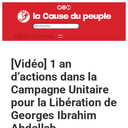
Aller
Twitter
Instagram
YouTube
au
contenu
R
e
Édition Imprimée
c
h
e
r
[Vidéo] 1 an
c
h
d’actions dans la
e
r
Campagne Unitaire
pour la Libération de
Georges Ibrahim