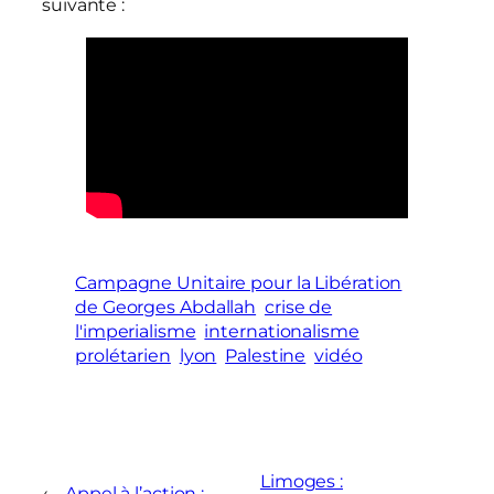
suivante :
Campagne Unitaire pour la Libération
de Georges Abdallah
crise de
l'imperialisme
internationalisme
prolétarien
lyon
Palestine
vidéo
Limoges :
←
Appel à l’action :