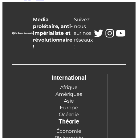
Media
Suivez-
prolétaire, anti-
nous
Twitter
Insta
You
impérialiste et
sur nos
révolutionnaire
réseaux
!
:
International
Afrique
Amériques
Asie
Europe
Océanie
Théorie
Économie
Philosophie