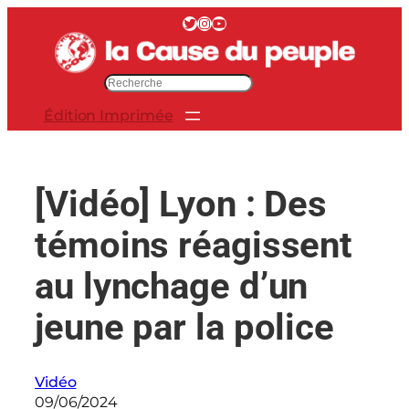
Aller
Twitter
Instagram
YouTube
au
contenu
R
e
Édition Imprimée
c
h
e
r
[Vidéo] Lyon : Des
c
h
témoins réagissent
e
r
au lynchage d’un
jeune par la police
Vidéo
09/06/2024