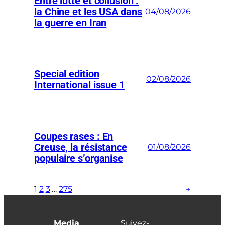
Entre lutte et collusion :
la Chine et les USA dans
04/08/2026
la guerre en Iran
Special edition
02/08/2026
International issue 1
Coupes rases : En
Creuse, la résistance
01/08/2026
populaire s’organise
1
2
3
…
275
→
Media
Suivez-