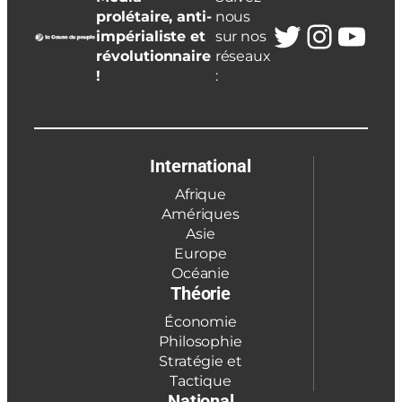
prolétaire, anti-
nous
Twitter
Insta
You
impérialiste et
sur nos
révolutionnaire
réseaux
!
:
International
Afrique
Amériques
Asie
Europe
Océanie
Théorie
Économie
Philosophie
Stratégie et
Tactique
National