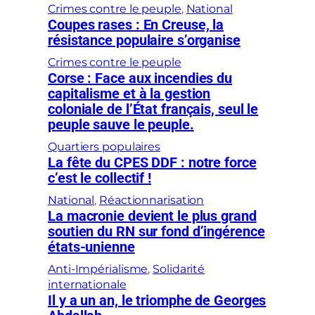
Crimes contre le peuple
, 
National
Coupes rases : En Creuse, la
résistance populaire s’organise
Crimes contre le peuple
Corse : Face aux incendies du
capitalisme et à la gestion
coloniale de l’État français, seul le
peuple sauve le peuple.
Quartiers populaires
La fête du CPES DDF : notre force
c’est le collectif !
National
, 
Réactionnarisation
La macronie devient le plus grand
soutien du RN sur fond d’ingérence
états-unienne
Anti-Impérialisme
, 
Solidarité
internationale
Il y a un an, le triomphe de Georges