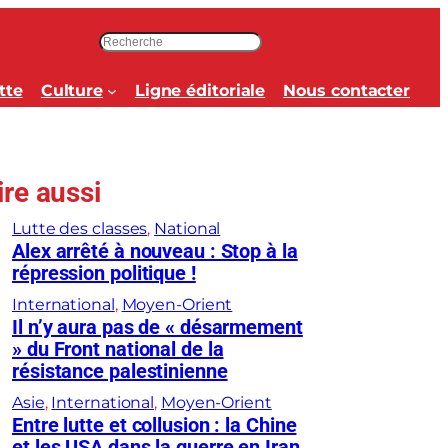
R
e
c
tte
Culture
Ligne éditoriale
Nous contacter
h
e
r
c
ire aussi
h
e
Lutte des classes
, 
National
r
Alex arrêté à nouveau : Stop à la
répression politique !
International
, 
Moyen-Orient
Il n’y aura pas de « désarmement
» du Front national de la
résistance palestinienne
Asie
, 
International
, 
Moyen-Orient
Entre lutte et collusion : la Chine
et les USA dans la guerre en Iran