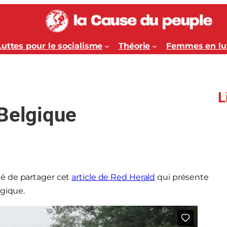
Luttes pour le socialisme
Théorie
Femmes en lu
L
 Belgique
é de partager cet
article de Red Herald
qui présente
lgique.