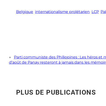
Belgique
internationalisme prolétarien
LCP
Pa
←
Parti communiste des Philippines : Les héros et 
d’août de Panay resteront à jamais dans les mémoir
PLUS DE PUBLICATIONS