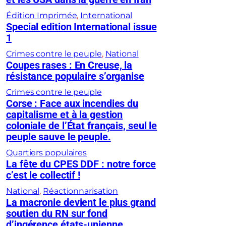
Édition Imprimée
, 
International
Special edition International issue
1
Crimes contre le peuple
, 
National
Coupes rases : En Creuse, la
résistance populaire s’organise
Crimes contre le peuple
Corse : Face aux incendies du
capitalisme et à la gestion
coloniale de l’État français, seul le
peuple sauve le peuple.
Quartiers populaires
La fête du CPES DDF : notre force
c’est le collectif !
National
, 
Réactionnarisation
La macronie devient le plus grand
soutien du RN sur fond
d’ingérence états-unienne