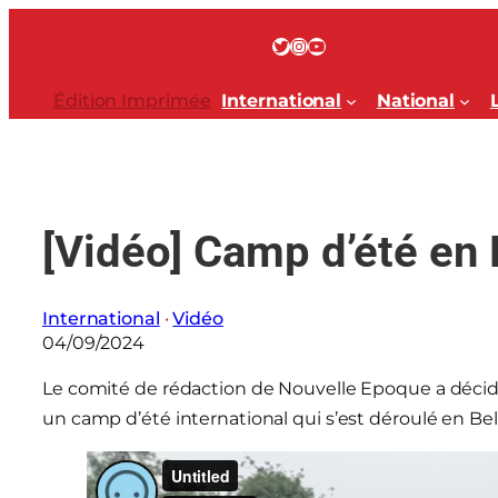
Aller
au
Twitter
Instagram
YouTube
contenu
Édition Imprimée
International
National
[Vidéo] Camp d’été en
International
 · 
Vidéo
04/09/2024
Le comité de rédaction de Nouvelle Epoque a décid
un camp d’été international qui s’est déroulé en Be