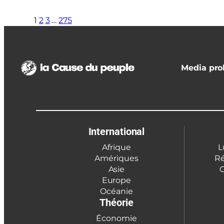
1
2
3
…
275
Media prol
International
Afrique
L
Amériques
Ré
Asie
C
Europe
Océanie
Théorie
Économie