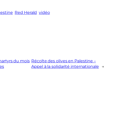
lestine
Red Herald
vidéo
martyrs du mois
Récolte des olives en Palestine –
es
Appel à la solidarité internationale
→