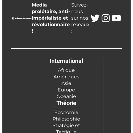
Media
Suivez-
prolétaire, anti-
nous
Twitter
Insta
You
impérialiste et
sur nos
révolutionnaire
réseaux
!
:
International
Afrique
Amériques
Asie
Europe
Océanie
Théorie
Économie
Philosophie
Stratégie et
Tactique