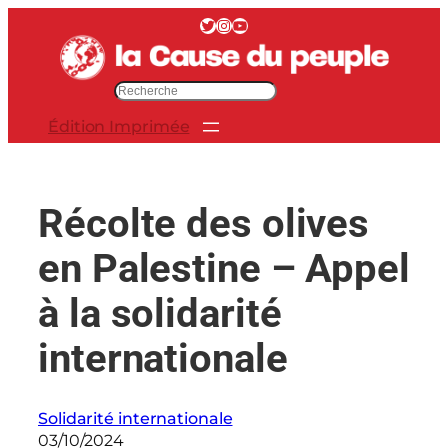
Aller
Twitter
Instagram
YouTube
au
contenu
R
e
Édition Imprimée
c
h
e
r
Récolte des olives
c
h
en Palestine – Appel
e
r
à la solidarité
internationale
Solidarité internationale
03/10/2024