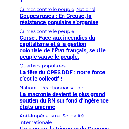
1
Crimes contre le peuple
, 
National
Coupes rases : En Creuse, la
résistance populaire s’organise
Crimes contre le peuple
Corse : Face aux incendies du
capitalisme et à la gestion
coloniale de l’État français, seul le
peuple sauve le peuple.
Quartiers populaires
La fête du CPES DDF : notre force
c’est le collectif !
National
, 
Réactionnarisation
La macronie devient le plus grand
soutien du RN sur fond d’ingérence
états-unienne
Anti-Impérialisme
, 
Solidarité
internationale
Il y a un an, le triomphe de Georges