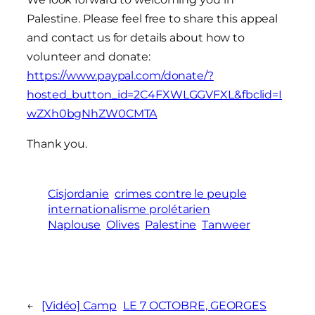
Palestine. Please feel free to share this appeal
and contact us for details about how to
volunteer and donate:
https://www.paypal.com/donate/?
hosted_button_id=2C4FXWLGGVFXL&fbclid=I
wZXh0bgNhZW0CMTA
Thank you.
Cisjordanie
crimes contre le peuple
internationalisme prolétarien
Naplouse
Olives
Palestine
Tanweer
←
[Vidéo] Camp
LE 7 OCTOBRE, GEORGES