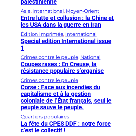
palestinienne
Asie
, 
International
, 
Moyen-Orient
Entre lutte et collusion : la Chine et
les USA dans la guerre en Iran
Édition Imprimée
, 
International
Special edition International issue
1
Crimes contre le peuple
, 
National
Coupes rases : En Creuse, la
résistance populaire s’organise
Crimes contre le peuple
Corse : Face aux incendies du
capitalisme et à la gestion
coloniale de l’État français, seul le
peuple sauve le peuple.
Quartiers populaires
La fête du CPES DDF : notre force
c’est le collectif !