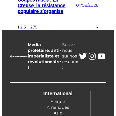
Creuse, la résistance
01/08/2026
populaire s’organise
1
2
3
…
275
→
Media
Suivez-
prolétaire, anti-
nous
Twitter
Insta
You
impérialiste et
sur nos
révolutionnaire
réseaux
!
:
International
Afrique
Amériques
Asie