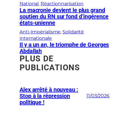
National
, 
Réactionnarisation
La macronie devient le plus grand
soutien du RN sur fond d’ingérence
états-unienne
Anti-Impérialisme
, 
Solidarité
internationale
Il y a un an, le triomphe de Georges
Abdallah
PLUS DE
PUBLICATIONS
Alex arrêté à nouveau :
Stop à la répression
11/03/2026
politique !