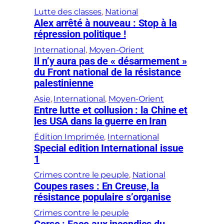
Lutte des classes
, 
National
Alex arrêté à nouveau : Stop à la
répression politique !
International
, 
Moyen-Orient
Il n’y aura pas de « désarmement »
du Front national de la résistance
palestinienne
Asie
, 
International
, 
Moyen-Orient
Entre lutte et collusion : la Chine et
les USA dans la guerre en Iran
Édition Imprimée
, 
International
Special edition International issue
1
Crimes contre le peuple
, 
National
Coupes rases : En Creuse, la
résistance populaire s’organise
Crimes contre le peuple