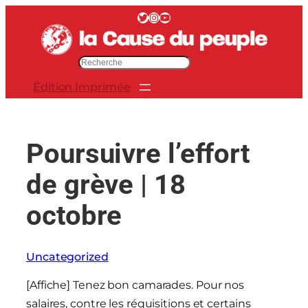
Aller
Twitter
Instagram
YouTube
au
contenu
R
e
Édition Imprimée
c
h
e
r
Poursuivre l’effort
c
h
de grève | 18
e
r
octobre
Uncategorized
[Affiche] Tenez bon camarades. Pour nos
salaires, contre les réquisitions et certains