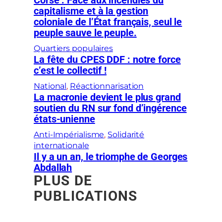
Corse : Face aux incendies du
capitalisme et à la gestion
coloniale de l’État français, seul le
peuple sauve le peuple.
Quartiers populaires
La fête du CPES DDF : notre force
c’est le collectif !
National
, 
Réactionnarisation
La macronie devient le plus grand
soutien du RN sur fond d’ingérence
états-unienne
Anti-Impérialisme
, 
Solidarité
internationale
Il y a un an, le triomphe de Georges
Abdallah
PLUS DE
PUBLICATIONS