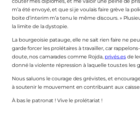
coûter mes diplômes, et me valoir une peine de pris
m’a été envoyé, et que si je voulais faire grève la p
boite d’interim m’a tenu le même discours. »
Plusieu
la limite de la dystopie.
La bourgeoisie patauge, elle ne sait rien faire ne peu
garde forcer les prolétaires à travailler, car rappelons
doute, nos camarades comme Rojda,
privés.es
de le
donné la violente répression à laquelle tous.tes les
Nous saluons le courage des grévistes, et encourageo
à soutenir le mouvement en contribuant aux caisses
À bas le patronat ! Vive le prolétariat !