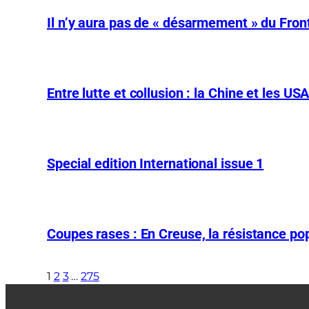
Il n’y aura pas de « désarmement » du Front
Entre lutte et collusion : la Chine et les US
Special edition International issue 1
Coupes rases : En Creuse, la résistance pop
1
2
3
…
275