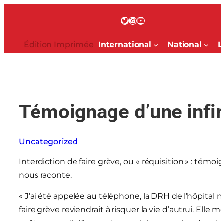
Aller
au
Twitter
Instagram
YouTube
contenu
Édition Imprimée
International
National
Témoignage d’une infi
Uncategorized
Interdiction de faire grève, ou
« réquisition » : témo
nous raconte.
« J’ai été appelée au téléphone, la DRH de l’hôpital 
faire grève reviendrait à risquer la vie d’autrui. Elle 