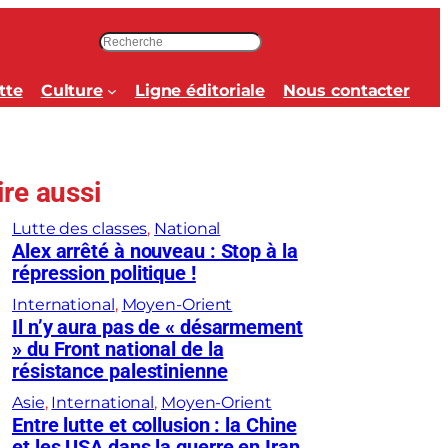
R
e
c
tte
Culture
Ligne éditoriale
Nous contacter
h
e
r
c
ire aussi
h
e
Lutte des classes
, 
National
r
Alex arrêté à nouveau : Stop à la
répression politique !
International
, 
Moyen-Orient
Il n’y aura pas de « désarmement
» du Front national de la
résistance palestinienne
Asie
, 
International
, 
Moyen-Orient
Entre lutte et collusion : la Chine
et les USA dans la guerre en Iran