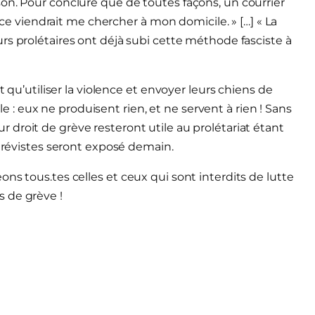
on. Pour conclure que de toutes façons, un courrier
olice viendrait me chercher à mon domicile. »
[…]
« La
rs prolétaires ont déjà subi cette méthode fasciste à
t qu’utiliser la violence et envoyer leurs chiens de
-le : eux ne produisent rien, et ne servent à rien ! Sans
ur droit de grève resteront utile au prolétariat étant
 grévistes seront exposé demain.
ns tous.tes celles et ceux qui sont interdits de lutte
 de grève !