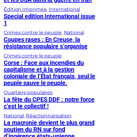
Édition Imprimée
, 
International
Special edition International issue
1
Crimes contre le peuple
, 
National
Coupes rases : En Creuse, la
résistance populaire s’organise
Crimes contre le peuple
Corse : Face aux incendies du
capitalisme et à la gestion
coloniale de l’État français, seul le
peuple sauve le peuple.
Quartiers populaires
La fête du CPES DDF : notre force
c’est le collectif !
National
, 
Réactionnarisation
La macronie devient le plus grand
soutien du RN sur fond
d’ingérence états-unienne