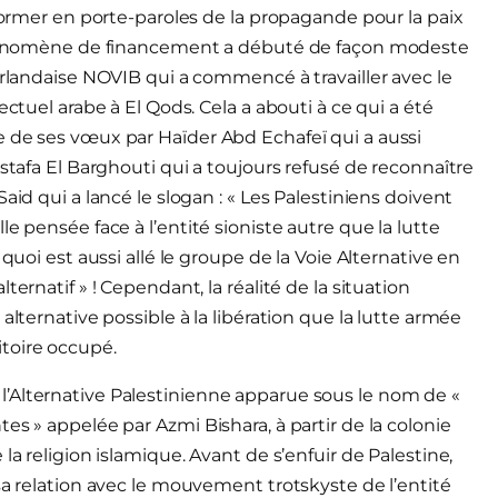
sformer en porte-paroles de la propagande pour la paix
e phénomène de financement a débuté de façon modeste
erlandaise NOVIB qui a commencé à travailler avec le
ectuel arabe à El Qods. Cela a abouti à ce qui a été
e de ses vœux par Haïder Abd Echafeï qui a aussi
estafa El Barghouti qui a toujours refusé de reconnaître
aid qui a lancé le slogan : « Les Palestiniens doivent
e pensée face à l’entité sioniste autre que la lutte
quoi est aussi allé le groupe de la Voie Alternative en
ernatif » ! Cependant, la réalité de la situation
alternative possible à la libération que la lutte armée
toire occupé.
’Alternative Palestinienne apparue sous le nom de «
es » appelée par Azmi Bishara, à partir de la colonie
la religion islamique. Avant de s’enfuir de Palestine,
sa relation avec le mouvement trotskyste de l’entité