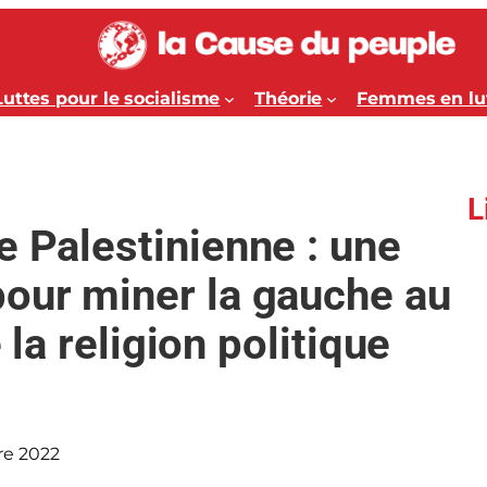
Luttes pour le socialisme
Théorie
Femmes en lu
L
e Palestinienne : une
pour miner la gauche au
 la religion politique
re 2022