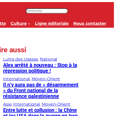
R
e
c
tte
Culture
Ligne éditoriale
Nous contacter
h
e
r
c
ire aussi
h
e
Lutte des classes
, 
National
r
Alex arrêté à nouveau : Stop à la
répression politique !
International
, 
Moyen-Orient
Il n’y aura pas de « désarmement
» du Front national de la
résistance palestinienne
Asie
, 
International
, 
Moyen-Orient
Entre lutte et collusion : la Chine
et les USA dans la guerre en Iran