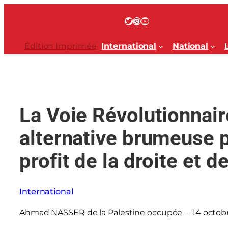
Aller
au
Twitter
Instagram
YouTube
contenu
Édition Imprimée
International
National
La Voie Révolutionnair
alternative brumeuse 
profit de la droite et de
International
Ahmad NASSER de la Palestine occupée – 14 octob