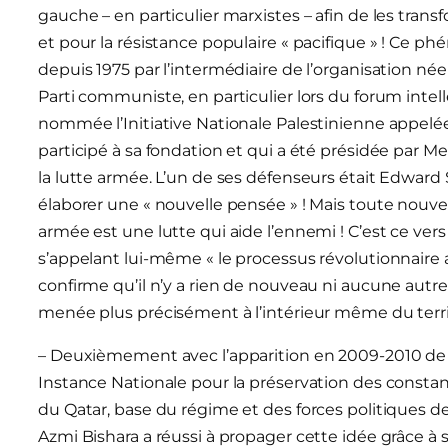
gauche – en particulier marxistes – afin de les tran
et pour la résistance populaire « pacifique » ! C
depuis 1975 par l’intermédiaire de l’organisation né
Parti communiste, en particulier lors du forum intell
nommée l’Initiative Nationale Palestinienne appelé
participé à sa fondation et qui a été présidée par M
la lutte armée. L’un de ses défenseurs était Edward S
élaborer une « nouvelle pensée » ! Mais toute nouvell
armée est une lutte qui aide l’ennemi ! C’est ce vers 
s’appelant lui-même « le processus révolutionnaire alt
confirme qu’il n’y a rien de nouveau ni aucune autre 
menée plus précisément à l’intérieur même du terri
– Deuxièmement avec l’apparition en 2009-2010 de l
Instance Nationale pour la préservation des constant
du Qatar, base du régime et des forces politiques de 
Azmi Bishara a réussi à propager cette idée grâce à 