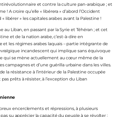
antirévolutionnaire et contre la culture pan-arabique ; et
me ! A croire qu’elle « libérera » d’abord l’Occident
libérer » les capitales arabes avant la Palestine !
ne au Liban, en passant par la Syrie et Téhéran ; et cet
estine et de la nation arabe, c’est-à-dire en
e et les régimes arabes laquais – partie intégrante de
 névralgique incandescent qui implique sans équivoque
 armée qui se mène actuellement au cœur même de la
es campagnes et d’une guérilla urbaine dans les villes.
de la résistance à l’intérieur de la Palestine occupée
 pas prêts à résister, à l’exception du Liban
inienne
mbreux encerclements et répressions, à plusieurs
t pas su apprécier la capacité du peuple à se révolter ;