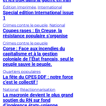
Édition Imprimée
, 
International
Special edition International issue
1
Crimes contre le peuple
, 
National
Coupes rases : En Creuse, la
résistance populaire s’organise
Crimes contre le peuple
Corse : Face aux incendies du
capitalisme et à la gestion
coloniale de l’État français, seul le
peuple sauve le peuple.
Quartiers populaires
La fête du CPES DDF : notre force
c’est le collectif !
National
, 
Réactionnarisation
La macronie devient le plus grand
soutien du RN sur fond
d’ingérence états-unienne