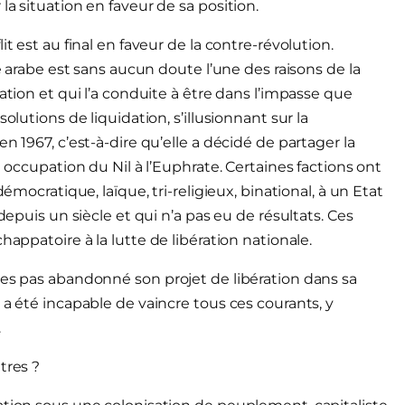
a situation en faveur de sa position.
t est au final en faveur de la contre-révolution.
té arabe est sans aucun doute l’une des raisons de la
ation et qui l’a conduite à être dans l’impasse que
olutions de liquidation, s’illusionnant sur la
n 1967, c’est-à-dire qu’elle a décidé de partager la
n occupation du Nil à l’Euphrate. Certaines factions ont
émocratique, laïque, tri-religieux, binational, à un Etat
depuis un siècle et qui n’a pas eu de résultats. Ces
happatoire à la lutte de libération nationale.
tes pas abandonné son projet de libération dans sa
 a été incapable de vaincre tous ces courants, y
.
tres ?