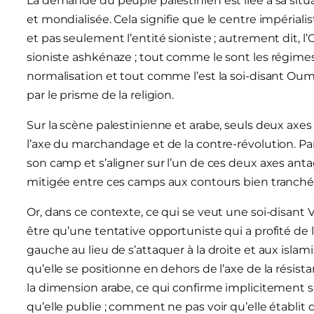
La demande du peuple palestinien est liée à sa situ
et mondialisée. Cela signifie que le centre impériali
et pas seulement l’entité sioniste ; autrement dit, 
sioniste ashkénaze ; tout comme le sont les régimes 
normalisation et tout comme l’est la soi-disant Oumm
par le prisme de la religion.
Sur la scène palestinienne et arabe, seuls deux axes 
l’axe du marchandage et de la contre-révolution. P
son camp et s’aligner sur l’un de ces deux axes antag
mitigée entre ces camps aux contours bien tranché
Or, dans ce contexte, ce qui se veut une soi-disant 
être qu’une tentative opportuniste qui a profité de la
gauche au lieu de s’attaquer à la droite et aux isla
qu’elle se positionne en dehors de l’axe de la résist
la dimension arabe, ce qui confirme implicitement sa
qu’elle publie ; comment ne pas voir qu’elle établit 