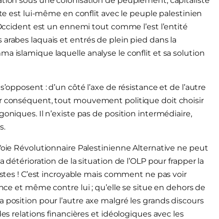
ation sous une colonisation de peuplement, capitaliste
ste est lui-même en conflit avec le peuple palestinien
l’Occident est un ennemi tout comme l’est l’entité
arabes laquais et entrés de plein pied dans la
a islamique laquelle analyse le conflit et sa solution
s’opposent : d’un côté l’axe de résistance et de l’autre
ar conséquent, tout mouvement politique doit choisir
oniques. Il n’existe pas de position intermédiaire,
s.
Voie Révolutionnaire Palestinienne Alternative ne peut
 détérioration de la situation de l’OLP pour frapper la
mistes ! C’est incroyable mais comment ne pas voir
ance et même contre lui ; qu’elle se situe en dehors de
 position pour l’autre axe malgré les grands discours
des relations financières et idéologiques avec les