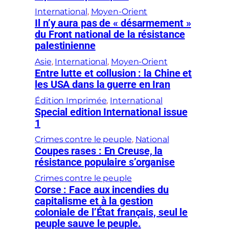
International
, 
Moyen-Orient
Il n’y aura pas de « désarmement »
du Front national de la résistance
palestinienne
Asie
, 
International
, 
Moyen-Orient
Entre lutte et collusion : la Chine et
les USA dans la guerre en Iran
Édition Imprimée
, 
International
Special edition International issue
1
Crimes contre le peuple
, 
National
Coupes rases : En Creuse, la
résistance populaire s’organise
Crimes contre le peuple
Corse : Face aux incendies du
capitalisme et à la gestion
coloniale de l’État français, seul le
peuple sauve le peuple.