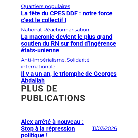
Quartiers populaires
La fête du CPES DDF : notre force
c’est le collectif !
National
, 
Réactionnarisation
La macronie devient le plus grand
soutien du RN sur fond d’ingérence
états-unienne
Anti-Impérialisme
, 
Solidarité
internationale
Il y a un an, le triomphe de Georges
Abdallah
PLUS DE
PUBLICATIONS
Alex arrêté à nouveau :
Stop à la répression
11/03/2026
politique !