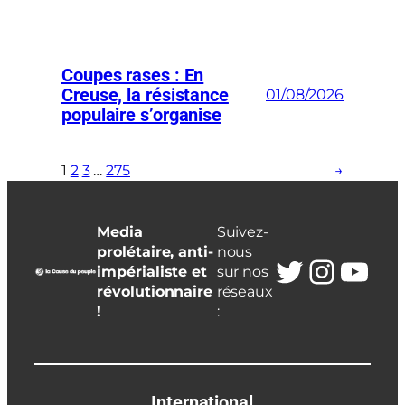
Coupes rases : En
Creuse, la résistance
01/08/2026
populaire s’organise
1
2
3
…
275
→
Media
Suivez-
prolétaire, anti-
nous
Twitter
Insta
You
impérialiste et
sur nos
révolutionnaire
réseaux
!
:
International