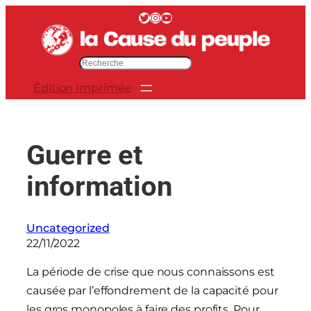
Aller
Twitter
Instagram
YouTube
au
contenu
R
e
Édition Imprimée
c
h
e
r
Guerre et
c
h
information
e
r
Uncategorized
22/11/2022
La période de crise que nous connaissons est
causée par l’effondrement de la capacité pour
les gros monopoles à faire des profits. Pour