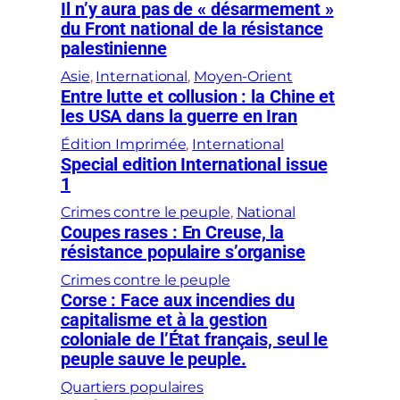
Il n’y aura pas de « désarmement »
du Front national de la résistance
palestinienne
Asie
, 
International
, 
Moyen-Orient
Entre lutte et collusion : la Chine et
les USA dans la guerre en Iran
Édition Imprimée
, 
International
Special edition International issue
1
Crimes contre le peuple
, 
National
Coupes rases : En Creuse, la
résistance populaire s’organise
Crimes contre le peuple
Corse : Face aux incendies du
capitalisme et à la gestion
coloniale de l’État français, seul le
peuple sauve le peuple.
Quartiers populaires