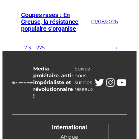
Coupes rases : En
Creuse, la résistance
01/08/2026
populaire s’organise
1
2
3
…
275
→
Media
Suivez-
prolétaire, anti-
nous
Twitter
Insta
You
impérialiste et
sur nos
révolutionnaire
réseaux
!
:
International
Afrique