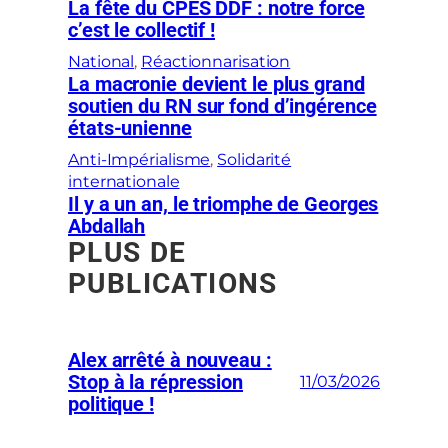
La fête du CPES DDF : notre force
c’est le collectif !
National
, 
Réactionnarisation
La macronie devient le plus grand
soutien du RN sur fond d’ingérence
états-unienne
Anti-Impérialisme
, 
Solidarité
internationale
Il y a un an, le triomphe de Georges
Abdallah
PLUS DE
PUBLICATIONS
Alex arrêté à nouveau :
Stop à la répression
11/03/2026
politique !