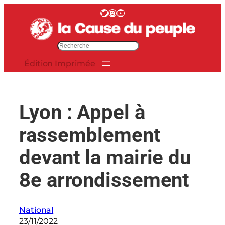
Aller
Twitter
Instagram
YouTube
au
contenu
R
e
Édition Imprimée
c
h
e
r
Lyon : Appel à
c
h
rassemblement
e
r
devant la mairie du
8e arrondissement
National
23/11/2022