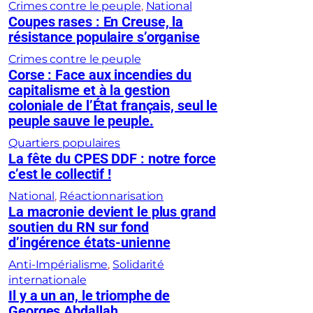
Crimes contre le peuple
, 
National
Coupes rases : En Creuse, la
résistance populaire s’organise
Crimes contre le peuple
Corse : Face aux incendies du
capitalisme et à la gestion
coloniale de l’État français, seul le
peuple sauve le peuple.
Quartiers populaires
La fête du CPES DDF : notre force
c’est le collectif !
National
, 
Réactionnarisation
La macronie devient le plus grand
soutien du RN sur fond
d’ingérence états-unienne
Anti-Impérialisme
, 
Solidarité
internationale
Il y a un an, le triomphe de
Georges Abdallah