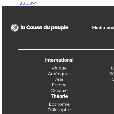
1
2
3
…
274
Media prol
International
Afrique
L
Amériques
Ré
Asie
C
Europe
Océanie
Théorie
Économie
Philosophie