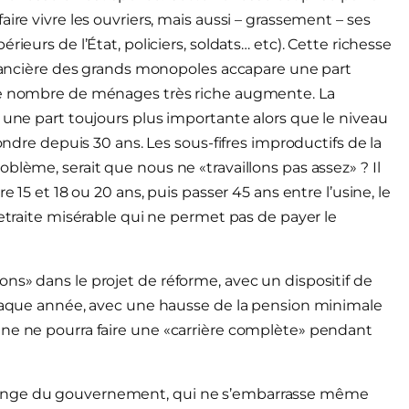
ire vivre les ouvriers, mais aussi – grassement – ses
ieurs de l’État, policiers, soldats… etc). Cette richesse
financière des grands monopoles accapare une part
 Le nombre de ménages très riche augmente. La
 une part toujours plus importante alors que le niveau
fondre depuis 30 ans. Les sous-fifres improductifs de la
blème, serait que nous ne «travaillons pas assez» ? Il
e 15 et 18 ou 20 ans, puis passer 45 ans entre l’usine, le
retraite misérable qui ne permet pas de payer le
ns» dans le projet de réforme, avec un dispositif de
 chaque année, avec une hausse de la pension minimale
nne ne pourra faire une «carrière complète» pendant
songe du gouvernement, qui ne s’embarrasse même