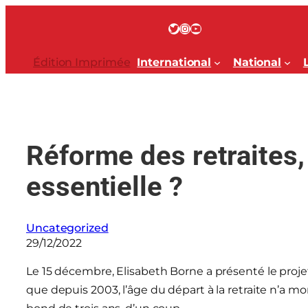
Aller
au
Twitter
Instagram
YouTube
contenu
Édition Imprimée
International
National
Réforme des retraites,
essentielle ?
Uncategorized
29/12/2022
Le 15 décembre, Elisabeth Borne a présenté le projet
que depuis 2003, l’âge du départ à la retraite n’a 