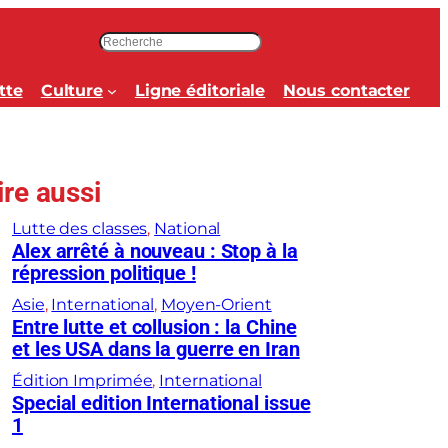
R
e
c
tte
Culture
Ligne éditoriale
Nous contacter
h
e
r
c
ire aussi
h
e
Lutte des classes
, 
National
r
Alex arrêté à nouveau : Stop à la
répression politique !
Asie
, 
International
, 
Moyen-Orient
Entre lutte et collusion : la Chine
et les USA dans la guerre en Iran
Édition Imprimée
, 
International
Special edition International issue
1