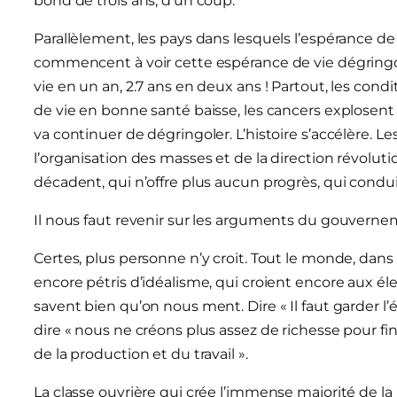
bond de trois ans, d’un coup.
Parallèlement, les pays dans lesquels l’espérance d
commencent à voir cette espérance de vie dégringol
vie en un an, 2.7 ans en deux ans ! Partout, les con
de vie en bonne santé baisse, les cancers explosent
va continuer de dégringoler. L’histoire s’accélère. Les
l’organisation des masses et de la direction révolu
décadent, qui n’offre plus aucun progrès, qui conduit 
Il nous faut revenir sur les arguments du gouverne
Certes, plus personne n’y croit. Tout le monde, dans
encore pétris d’idéalisme, qui croient encore aux élec
savent bien qu’on nous ment. Dire « Il faut garder l’é
dire « nous ne créons plus assez de richesse pour 
de la production et du travail ».
La classe ouvrière qui crée l’immense majorité de la r