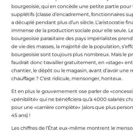
bourgeoisie, qui en concède une petite partie pour fa
supplétifs (classe d’encadrement, fonctionnaires supér
a décuplé pendant plus d’un siècle. L’aristocratie 
immense de la production sociale pour elle seule.
bourgeoisie parasitaire des pays impérialistes prend
de vie des masses, la majorité de la population, s’ef
bourgeoisie sont toujours plus nombreux. Mais le pro
faudrait donc travailler gratuitement, en «stage» entr
chantier, le dépôt ou le magasin, avant d’avoir une 
chauffage ? C’est ridicule, mensonger, honteux.
Et en plus le gouvernement ose parler de «concessio
«pénibilité» qui ne bénéficiera qu’à 4000 salariés
pour une «carrière complète» (alors que plus perso
45 ans) !
Les chiffres de l’État eux-même montrent le men