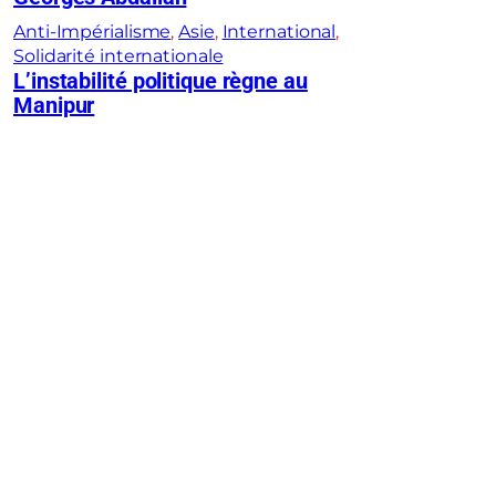
Anti-Impérialisme
, 
Asie
, 
International
, 
Solidarité internationale
L’instabilité politique règne au
Manipur