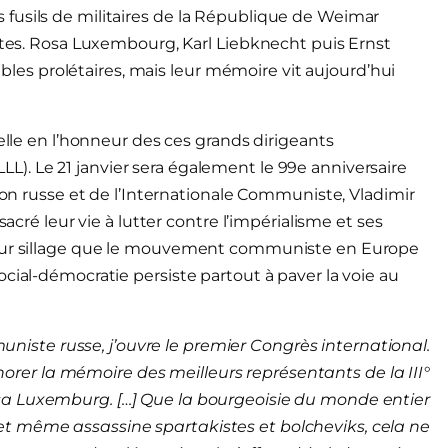
usils de militaires de la
République de Weimar
istes. Rosa Luxembourg, Karl Liebknecht puis Ernst
s prolétaires, mais leur mémoire vit aujourd’hui
uelle en l’honneur des ces grands dirigeants
LLL).
Le 21 janvier sera également le 99e anniversaire
tion russe et de l’Internationale Communiste, Vladimir
sacré leur vie à lutter contre l’impérialisme et ses
 leur sillage que le mouvement communiste en Europe
cial-démocratie persiste partout à paver la voie au
ste russe, j’ouvre le premier Congrès international.
norer la mémoire des meilleurs représentants de la III°
osa Luxemburg. […] Que la bourgeoisie du monde entier
 et même assassine spartakistes et bolcheviks, cela ne