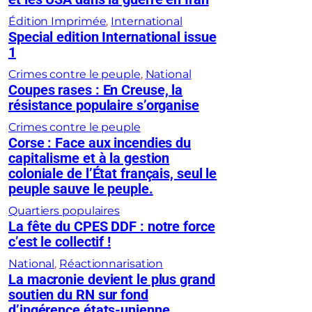
Édition Imprimée
, 
International
Special edition International issue
1
Crimes contre le peuple
, 
National
Coupes rases : En Creuse, la
résistance populaire s’organise
Crimes contre le peuple
Corse : Face aux incendies du
capitalisme et à la gestion
coloniale de l’État français, seul le
peuple sauve le peuple.
Quartiers populaires
La fête du CPES DDF : notre force
c’est le collectif !
National
, 
Réactionnarisation
La macronie devient le plus grand
soutien du RN sur fond
d’ingérence états-unienne