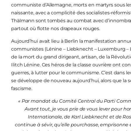
communiste d’Allemagne, morts en martyrs sous les f
naissante, avec a complicité des socialistes-réform
Thälmann sont tombés au combat avec d’innombrable
partout où flotte nos drapeaux rouges.
Aujourd’hui avait lieu à Berlin la manifestation ann
communistes (Lénine – Liebknecht – Luxemburg – 
de la mort du grand dirigeant, artisan, de la Révolu
Ilitch Lénine. Ces héros de la classe ouvrière ont con
guerres, à lutter pour le communisme. C’est dans
se développe de nouveau aujourd’hui, alors que la so
fascisme.
«
Par mandat du Comité Central du Parti Communi
Avant tout, je vous prie de vous lever pour ho
Internationale, de Karl Liebknecht et de R
continue à sévir, qu’elle pourchasse, emprisonne