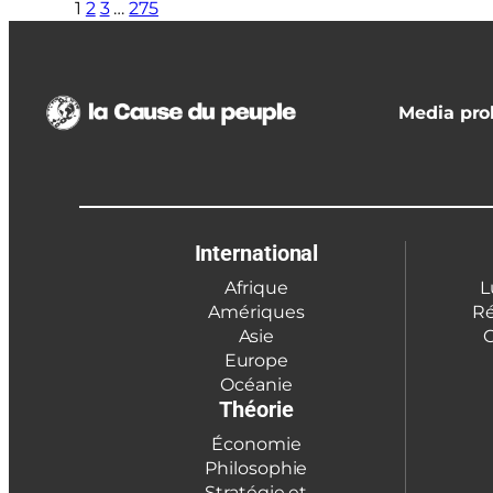
1
2
3
…
275
Media prol
International
Afrique
L
Amériques
Ré
Asie
C
Europe
Océanie
Théorie
Économie
Philosophie
Stratégie et