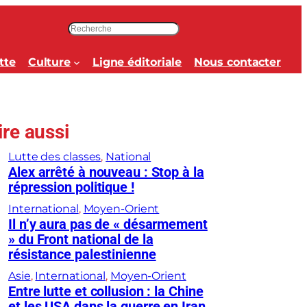
R
e
c
tte
Culture
Ligne éditoriale
Nous contacter
h
e
r
c
ire aussi
h
e
Lutte des classes
, 
National
r
Alex arrêté à nouveau : Stop à la
répression politique !
International
, 
Moyen-Orient
Il n’y aura pas de « désarmement
» du Front national de la
résistance palestinienne
Asie
, 
International
, 
Moyen-Orient
Entre lutte et collusion : la Chine
et les USA dans la guerre en Iran