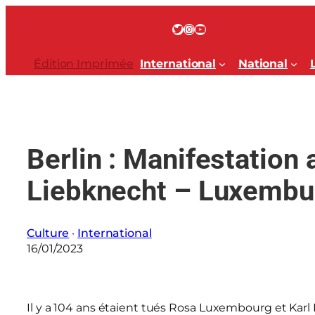
Aller
au
Twitter
Instagram
YouTube
contenu
Édition Imprimée
International
National
Berlin : Manifestation
Liebknecht – Luxembu
Culture
 · 
International
16/01/2023
Il y a 104 ans étaient tués
Rosa Luxembourg et Karl L