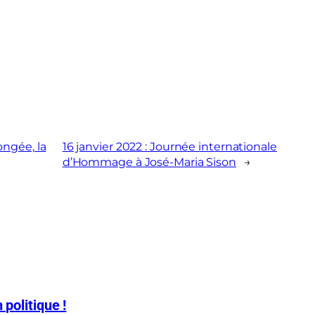
ngée, la
16 janvier 2022 : Journée internationale
d’Hommage à José-Maria Sison
→
 politique !