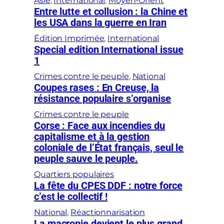
Asie
, 
International
, 
Moyen-Orient
Entre lutte et collusion : la Chine et
les USA dans la guerre en Iran
Édition Imprimée
, 
International
Special edition International issue
1
Crimes contre le peuple
, 
National
Coupes rases : En Creuse, la
résistance populaire s’organise
Crimes contre le peuple
Corse : Face aux incendies du
capitalisme et à la gestion
coloniale de l’État français, seul le
peuple sauve le peuple.
Quartiers populaires
La fête du CPES DDF : notre force
c’est le collectif !
National
, 
Réactionnarisation
La macronie devient le plus grand