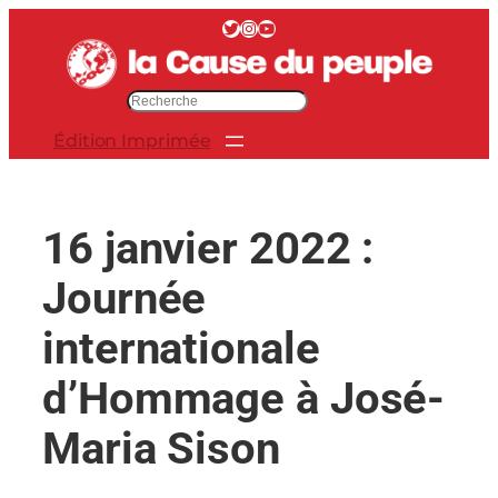
Aller
Twitter
Instagram
YouTube
au
contenu
R
e
Édition Imprimée
c
h
e
r
16 janvier 2022 :
c
h
Journée
e
r
internationale
d’Hommage à José-
Maria Sison