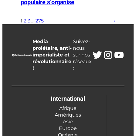
populaire s’organise
1
2
3
…
275
→
Media
Suivez-
prolétaire, anti-
nous
Twitter
Insta
You
impérialiste et
sur nos
révolutionnaire
réseaux
!
:
International
Afrique
Amériques
Asie
Europe
Océanie