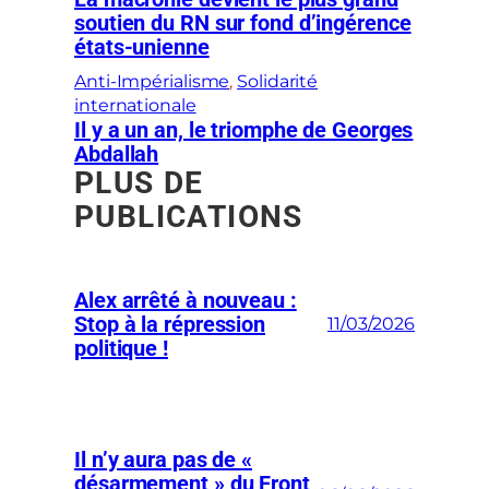
soutien du RN sur fond d’ingérence
états-unienne
Anti-Impérialisme
, 
Solidarité
internationale
Il y a un an, le triomphe de Georges
Abdallah
PLUS DE
PUBLICATIONS
Alex arrêté à nouveau :
Stop à la répression
11/03/2026
politique !
Il n’y aura pas de «
désarmement » du Front