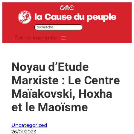
Aller
Twitter
Instagram
YouTube
au
contenu
R
e
Édition Imprimée
c
h
e
r
Noyau d’Etude
c
h
Marxiste : Le Centre
e
r
Maïakovski, Hoxha
et le Maoïsme
Uncategorized
26/01/2023