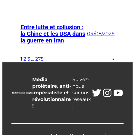
Entre lutte et collusion :
la Chine et les USA dans
04/08/2026
la guerre en Iran
1
2
3
…
275
→
Media
Suivez-
prolétaire, anti-
nous
Twitter
Insta
You
impérialiste et
sur nos
révolutionnaire
réseaux
!
: