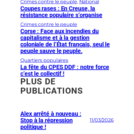
Crimes contre le peuple
, 
National
Coupes rases : En Creuse, la
résistance populaire s’organise
Crimes contre le peuple
Corse : Face aux incendies du
capitalisme et à la gestion
coloniale de l’État français, seul le
peuple sauve le peuple.
Quartiers populaires
La fête du CPES DDF : notre force
c’est le collectif !
PLUS DE
PUBLICATIONS
Alex arrêté à nouveau :
Stop à la répression
11/03/2026
politique !