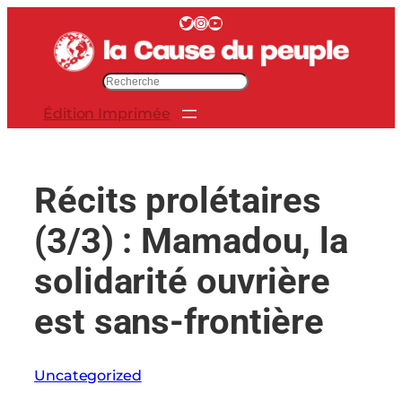
Aller
Twitter
Instagram
YouTube
au
contenu
R
e
Édition Imprimée
c
h
e
r
Récits prolétaires
c
h
(3/3) : Mamadou, la
e
r
solidarité ouvrière
est sans-frontière
Uncategorized