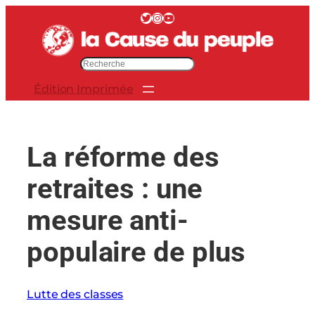
Aller
Twitter
Instagram
YouTube
au
contenu
R
e
Édition Imprimée
c
h
e
r
La réforme des
c
h
retraites : une
e
r
mesure anti-
populaire de plus
Lutte des classes