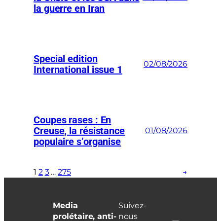
la guerre en Iran
Special edition
02/08/2026
International issue 1
Coupes rases : En
Creuse, la résistance
01/08/2026
populaire s’organise
1
2
3
…
275
→
Media
Suivez-
prolétaire, anti-
nous