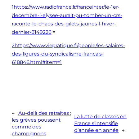
1
https://www.radiofrance.fr/franceinter/le-1er-
decembre-l-elysee-aurait-pu-tomber-un-crs-
raconte-le-chaos-des-gilets-jaunes-l-hiver-
dernier-8149226
=
2
https://www.viepratique.fr/people/les-salaires-
des-figures-du-syndicalisme-francais-
618846.html#item=1
←
Au-delà des retraites :
La lutte de classes en
les grèves poussent
France s’intensifie
comme des
d’année en année
→
champignons