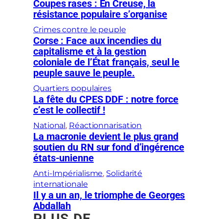
Coupes rases : En Creuse, la
résistance populaire s’organise
Crimes contre le peuple
Corse : Face aux incendies du
capitalisme et à la gestion
coloniale de l’État français, seul le
peuple sauve le peuple.
Quartiers populaires
La fête du CPES DDF : notre force
c’est le collectif !
National
, 
Réactionnarisation
La macronie devient le plus grand
soutien du RN sur fond d’ingérence
états-unienne
Anti-Impérialisme
, 
Solidarité
internationale
Il y a un an, le triomphe de Georges
Abdallah
PLUS DE