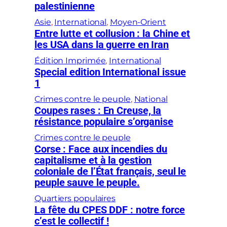
palestinienne
Asie
, 
International
, 
Moyen-Orient
Entre lutte et collusion : la Chine et
les USA dans la guerre en Iran
Édition Imprimée
, 
International
Special edition International issue
1
Crimes contre le peuple
, 
National
Coupes rases : En Creuse, la
résistance populaire s’organise
Crimes contre le peuple
Corse : Face aux incendies du
capitalisme et à la gestion
coloniale de l’État français, seul le
peuple sauve le peuple.
Quartiers populaires
La fête du CPES DDF : notre force
c’est le collectif !