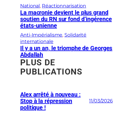
National
, 
Réactionnarisation
La macronie devient le plus grand
soutien du RN sur fond d’ingérence
états-unienne
Anti-Impérialisme
, 
Solidarité
internationale
Il y a un an, le triomphe de Georges
Abdallah
PLUS DE
PUBLICATIONS
Alex arrêté à nouveau :
Stop à la répression
11/03/2026
politique !