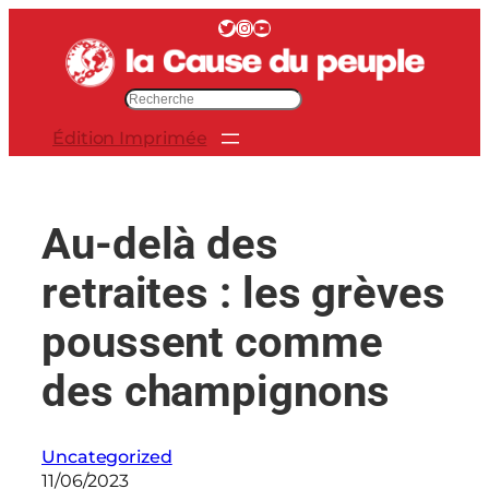
Aller
Twitter
Instagram
YouTube
au
contenu
R
e
Édition Imprimée
c
h
e
r
Au-delà des
c
h
retraites : les grèves
e
r
poussent comme
des champignons
Uncategorized
11/06/2023