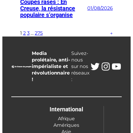
Coupes rases : En
Creuse, la résistance
01/08/2026
populaire s’organise
1
2
3
…
275
→
Media
Suivez-
prolétaire, anti-
nous
Twitter
Insta
You
impérialiste et
sur nos
révolutionnaire
réseaux
!
:
International
Afrique
Amériques
Asie