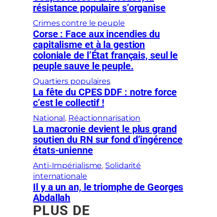
résistance populaire s’organise
Crimes contre le peuple
Corse : Face aux incendies du
capitalisme et à la gestion
coloniale de l’État français, seul le
peuple sauve le peuple.
Quartiers populaires
La fête du CPES DDF : notre force
c’est le collectif !
National
, 
Réactionnarisation
La macronie devient le plus grand
soutien du RN sur fond d’ingérence
états-unienne
Anti-Impérialisme
, 
Solidarité
internationale
Il y a un an, le triomphe de Georges
Abdallah
PLUS DE