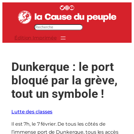
Aller
Twitter
Instagram
YouTube
au
contenu
R
e
Édition Imprimée
c
h
e
r
Dunkerque : le port
c
h
bloqué par la grève,
e
r
tout un symbole !
Lutte des classes
Il est 7h, le 7 février. De tous les côtés de
l’immense port de Dunkerque, tous les accès