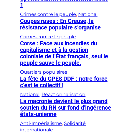
1
Crimes contre le peuple
, 
National
Coupes rases : En Creuse, la
résistance populaire s’organise
Crimes contre le peuple
Corse : Face aux incendies du
capitalisme et à la gestion
coloniale de l’État français, seul le
peuple sauve le peuple.
Quartiers populaires
La fête du CPES DDF : notre force
c’est le collectif !
National
, 
Réactionnarisation
La macronie devient le plus grand
soutien du RN sur fond d’ingérence
états-unienne
Anti-Impérialisme
, 
Solidarité
internationale