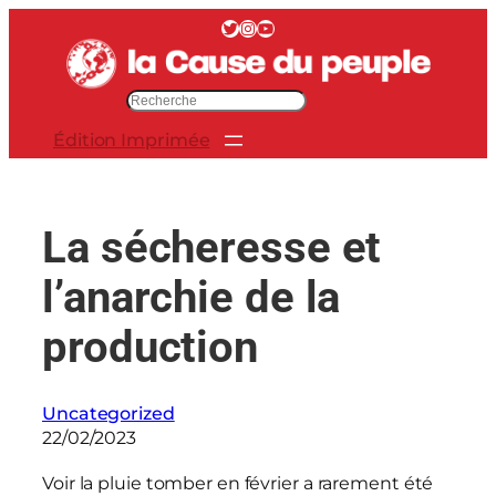
Aller
Twitter
Instagram
YouTube
au
contenu
R
e
Édition Imprimée
c
h
e
r
La sécheresse et
c
h
l’anarchie de la
e
r
production
Uncategorized
22/02/2023
Voir la pluie tomber en février a rarement été