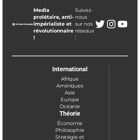
Media
Suivez-
prolétaire, anti-
nous
Twitter
Insta
You
impérialiste et
sur nos
révolutionnaire
réseaux
!
:
International
Afrique
Amériques
Asie
Europe
Océanie
Théorie
Économie
Philosophie
Stratégie et