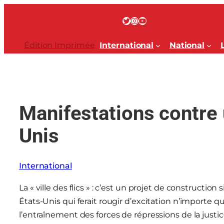
Aller
au
Twitter
Instagram
YouTube
contenu
Édition Imprimée
International
National
Manifestations contre 
Unis
International
La « ville des flics » : c’est un projet de construction 
États-Unis qui ferait rougir d’excitation n’importe quel
l’entraînement des forces de répressions de la just