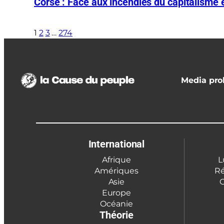
Corse : Face aux incendies du capitalisme et
1
2
3
…
274
Media prol
International
Afrique
L
Amériques
Ré
Asie
C
Europe
Océanie
Théorie