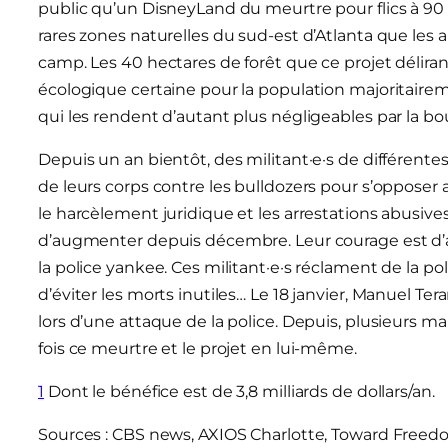
public qu’un DisneyLand du meurtre pour flics à 90 m
rares zones naturelles du sud-est d’Atlanta que les 
camp. Les 40 hectares de forêt que ce projet délira
écologique certaine pour la population majoritairem
qui les rendent d’autant plus négligeables par la bou
Depuis un an bientôt, des militant·e·s de différent
de leurs corps contre les bulldozers pour s’opposer 
le harcèlement juridique et les arrestations abusives
d’augmenter depuis décembre. Leur courage est d’au
la police yankee. Ces militant·e·s réclament de la po
d’éviter les morts inutiles… Le 18 janvier, Manuel Tera
lors d’une attaque de la police. Depuis, plusieurs m
fois ce meurtre et le projet en lui-même.
1
Dont le bénéfice est de 3,8 milliards de dollars/an.
Sources : CBS news, AXIOS Charlotte, Toward Free