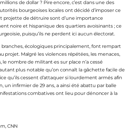
illions de dollar ? Pire encore, c’est dans une des
autorités bourgeoises locales ont décidé d’imposer ce
nt projette de détruire sont d’une importance
ent noire et hispanique des quartiers avoisinants ; ce
rgeoisie, puisqu’ils ne perdent ici aucun électorat.
es branches, écologiques principalement, font rempart
au projet. Malgré les violences répétées, les menaces,
, le nombre de militant·es sur place n’a cessé
tant plus notable qu’on connaît la gâchette facile de
lice qu’ils cessent d’attaquer si lourdement armés afin
n, un infirmier de 29 ans, a ainsi été abattu par balle
anifestations combatives ont lieu pour dénoncer à la
dom, CNN