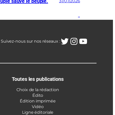
euple sauve le peuple.
31/07/2026
→
Twitter
Instagra
YouTub
Suivez-nous sur nos réseaux :
Toutes les publications
Choix de la rédaction
Édito
Édition imprimée
Vidéo
Ligne éditoriale