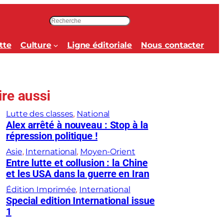
R
e
c
tte
Culture
Ligne éditoriale
Nous contacter
h
e
r
c
ire aussi
h
e
Lutte des classes
, 
National
r
Alex arrêté à nouveau : Stop à la
répression politique !
Asie
, 
International
, 
Moyen-Orient
Entre lutte et collusion : la Chine
et les USA dans la guerre en Iran
Édition Imprimée
, 
International
Special edition International issue
1