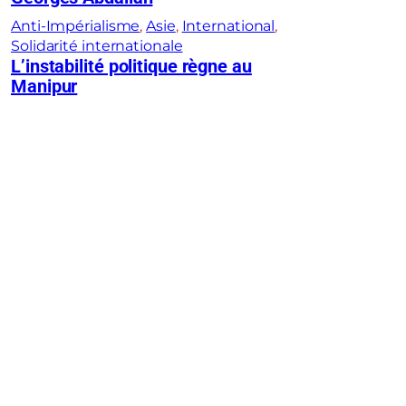
Anti-Impérialisme
, 
Asie
, 
International
, 
Solidarité internationale
L’instabilité politique règne au
Manipur