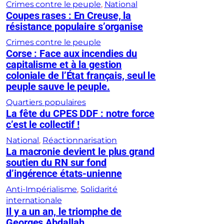
Crimes contre le peuple
, 
National
Coupes rases : En Creuse, la
résistance populaire s’organise
Crimes contre le peuple
Corse : Face aux incendies du
capitalisme et à la gestion
coloniale de l’État français, seul le
peuple sauve le peuple.
Quartiers populaires
La fête du CPES DDF : notre force
c’est le collectif !
National
, 
Réactionnarisation
La macronie devient le plus grand
soutien du RN sur fond
d’ingérence états-unienne
Anti-Impérialisme
, 
Solidarité
internationale
Il y a un an, le triomphe de
Georges Abdallah