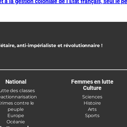
 à la gestion coloniale de l’État français, seul le p
étaire, anti-impérialiste et révolutionnaire !
National
Femmes en lutte
Culture
utte des classes
actionnarisation
Sciences
rimes contre le
Histoire
peuple
Arts
Europe
Sports
Océanie