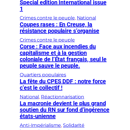
Special edition International issue
1
Crimes contre le peuple
, 
National
Coupes rases : En Creuse, la
résistance populaire s’organise
Crimes contre le peuple
Corse : Face aux incendies du
capitalisme et à la gestion
coloniale de l’État français, seul le
peuple sauve le peuple.
Quartiers populaires
La fête du CPES DDF : notre force
c’est le collectif !
National
, 
Réactionnarisation
La macronie devient le plus grand
soutien du RN sur fond d’ingérence
états-unienne
Anti-Impérialisme
, 
Solidarité