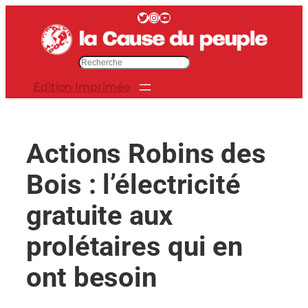
Aller
Twitter
Instagram
YouTube
au
contenu
R
e
Édition Imprimée
c
h
e
r
Actions Robins des
c
h
Bois : l’électricité
e
r
gratuite aux
prolétaires qui en
ont besoin