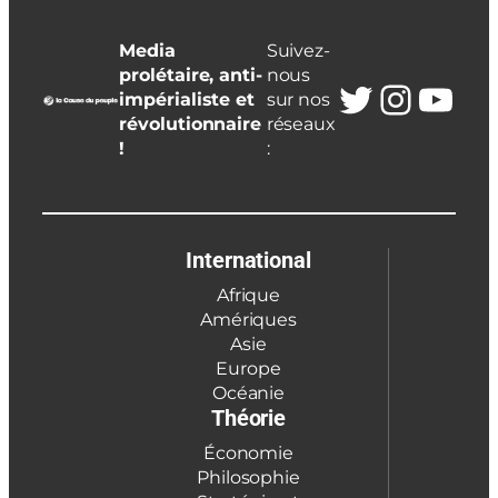
Media
Suivez-
prolétaire, anti-
nous
Twitter
Insta
You
impérialiste et
sur nos
révolutionnaire
réseaux
!
:
International
Afrique
Amériques
Asie
Europe
Océanie
Théorie
Économie
Philosophie